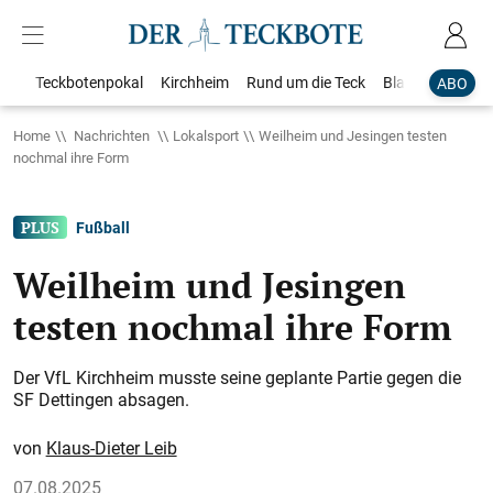
Teckbotenpokal
Kirchheim
Rund um die Teck
Blaulicht
Loka
ABO
Home
Nachrichten
Lokalsport
Weilheim und Jesingen testen
nochmal ihre Form
Fußball
Weilheim und Jesingen
testen nochmal ihre Form
Der VfL Kirchheim musste seine geplante Partie gegen die
SF Dettingen absagen.
Klaus-Dieter Leib
07.08.2025