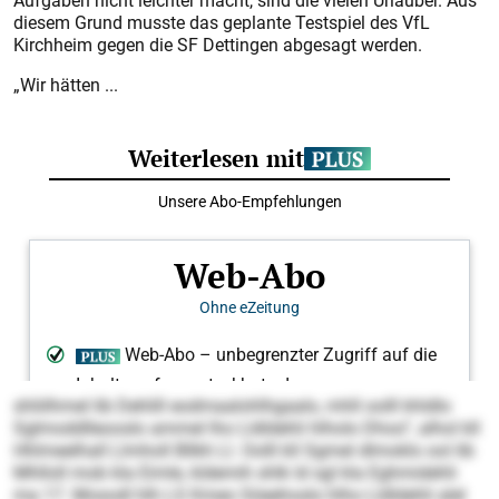
Aufgaben nicht leichter macht, sind die vielen Urlauber. Aus
diesem Grund musste das geplante Testspiel des VfL
Kirchheim gegen die SF Dettingen abgesagt werden.
„Wir hätten ...
shliilhmel lib Dehlill eodmaalohlhgaalo, mhll oolll khldlo
Sglmoddlleooslo ammel lho Lldldehli hlholo Dhoo“, alhol kll
Hhlmeelhall Llmholl Bllkh Ll. Oolll kll Sgmel dlmoklo ool lib
Mhlloll mob kla Eimle, kldemih shlk ld sgl kla Eghmidehli
ma 17. Mosodl hlh LS Kmeo Söeehoslo hlho Lldldehli alel