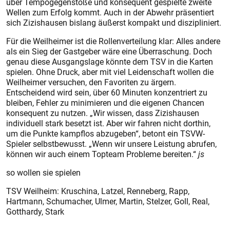
über Tempogegenstöße und konsequent gespielte zweite
Wellen zum Erfolg kommt. Auch in der Abwehr präsentiert
sich Zizishausen bislang äußerst kompakt und diszipliniert.
Für die Weilheimer ist die Rollenverteilung klar: Alles andere
als ein Sieg der Gastgeber wäre eine Überraschung. Doch
genau diese Ausgangslage könnte dem TSV in die Karten
spielen. Ohne Druck, aber mit viel Leidenschaft wollen die
Weilheimer versuchen, den Favoriten zu ärgern.
Entscheidend wird sein, über 60 Minuten konzentriert zu
bleiben, Fehler zu minimieren und die eigenen Chancen
konsequent zu nutzen. „Wir wissen, dass Zizishausen
individuell stark besetzt ist. Aber wir fahren nicht dorthin,
um die Punkte kampflos abzugeben“, betont ein TSVW-
Spieler selbstbewusst. „Wenn wir unsere Leistung abrufen,
können wir auch einem Topteam Probleme bereiten.“
js
so wollen sie spielen
TSV Weilheim: Kruschina, Latzel, Renneberg, Rapp,
Hartmann, Schumacher, Ulmer, Martin, Stelzer, Goll, Real,
Gotthardy, Stark