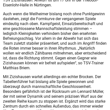
TSV Zizishausen. Anwurf ist um 17 Uhr in der Theodor-
Eisenlohr-Halle in Nürtingen.
Auch wenn die Weilheimer bislang noch ohne Punktgewinn
dastehen, zeigt die Formkurve der vergangenen Spiele
eindeutig nach oben. Kampfgeist, Einsatzbereitschaft und
eine geschlossene Mannschaftsleistung stimmen –
lediglich Kleinigkeiten verhindern bisher den ersehnten
Befreiungsschlag. Vor allem in der Abwehr hat sich das
Team zuletzt stabiler präsentiert, und auch im Angriff finden
die Roten immer besser in ihren Rhythmus. „Natürlich
wollen wir endlich Zählbares mitnehmen, aber entscheidend
ist, dass die Richtung stimmt. Gegen einen Gegner wie
Zizishausen können wir befreit aufspielen“, so TSV-Trainer
Matthias Briem.
Mit Zizishausen wartet allerdings ein echter Brocken. Der
Tabellenführer hat bislang alle Spiele gewonnen und
überzeugt durch mannschaftliche Geschlossenheit.
Besonders gefährlich ist der Rückraum um Lennard Müller,
der mit seiner Dynamik und seinem präzisen Wurf aus der
zweiten Reihe kaum zu stoppen ist. Ergänzt wird das starke
Zentrum durch ein schnelles Außenduo, das immer wieder