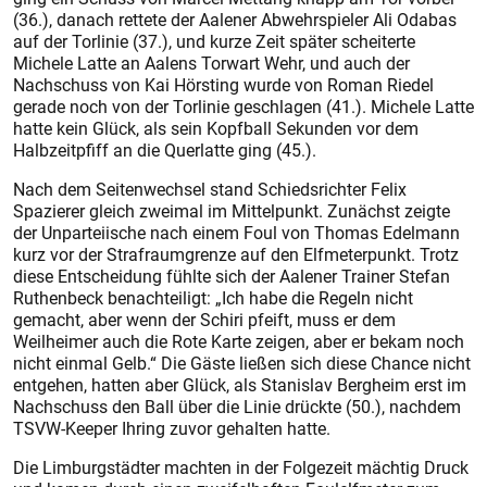
(36.), danach rettete der Aalener Abwehrspieler Ali Odabas
auf der Torlinie (37.), und kurze Zeit später scheiterte
Michele Latte an Aalens Torwart Wehr, und auch der
Nachschuss von Kai Hörsting wurde von Roman Riedel
gerade noch von der Torlinie geschlagen (41.). Michele Latte
hatte kein Glück, als sein Kopfball Sekunden vor dem
Halbzeitpfiff an die Querlatte ging (45.).
Nach dem Seitenwechsel stand Schiedsrichter Felix
Spazierer gleich zweimal im Mittelpunkt. Zunächst zeigte
der Unparteiische nach einem Foul von Thomas Edelmann
kurz vor der Strafraumgrenze auf den Elfmeterpunkt. Trotz
diese Entscheidung fühlte sich der Aalener Trainer Stefan
Ruthenbeck benachteiligt: „Ich habe die Regeln nicht
gemacht, aber wenn der Schiri pfeift, muss er dem
Weilheimer auch die Rote Karte zeigen, aber er bekam noch
nicht einmal Gelb.“ Die Gäste ließen sich diese Chance nicht
entgehen, hatten aber Glück, als Stanislav Bergheim erst im
Nachschuss den Ball über die Linie drückte (50.), nachdem
TSVW-Keeper Ihring zuvor gehalten hatte.
Die Limburgstädter machten in der Folgezeit mächtig Druck