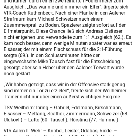
und kamen durch einen zweifelhaften Foulelfmeter zum
Ausgleich. „Das war nie und nimmer ein Elfer“, ärgerte sich
VfR-Coach Ruthenbeck. Nach einer Flanke in den Aalener
Strafraum kam Michael Schweizer nach einem
Zusammenprall zu Boden, Spazierer zeigte sofort auf den
Elfmeterpunkt. Diese Chance ließ sich Andreas Elsässer
nicht entgehen und verwandelte zum 1:1 Ausgleich (62.). Es
kam noch besser, denn wenige Minuten später war es erneut
Elsässer, der mit einem Flachschuss für die 2:1-Führung
sorgte (69.). In den Schlussminuten hätte der
eingewechselte Mike Tausch fast für die Entscheidung
gesorgt, aber sein Heber über den Aalener Torwart wurde
noch geklärt.
„Wir haben gezeigt, dass wir in der Offensive stark genug
sind immer ein Tor zu erzielen“, freute sich der Weilheimer
Trainer nicht nur über einen äußerst wichtigen Sieg.me
TSV Weilheim: Ihring – Gabriel, Edelmann, Kirschmann,
Elsässer – Mettang, Scaffidi, Zimmermann, Schweizer (68.
Uluköyli) – Latte (60. Tausch), Hörsting (77. Hummel)
VfR Aalen II: Wehr – Kribbel, Leister, Odabas, Riedel –