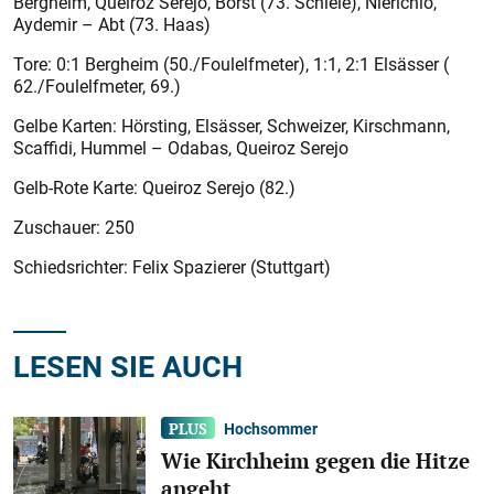
Bergheim, Queiroz Serejo, Borst (73. Schiele), Nierichlo,
Aydemir – Abt (73. Haas)
Tore: 0:1 Bergheim (50./Foulelfmeter), 1:1, 2:1 Elsässer (
62./Foulelfmeter, 69.)
Gelbe Karten: Hörsting, Elsässer, Schweizer, Kirschmann,
Scaffidi, Hummel – Odabas, Queiroz Serejo
Gelb-Rote Karte: Queiroz Serejo (82.)
Zuschauer: 250
Schiedsrichter: Felix Spazierer (Stuttgart)
LESEN SIE AUCH
Hochsommer
Wie Kirchheim gegen die Hitze
angeht