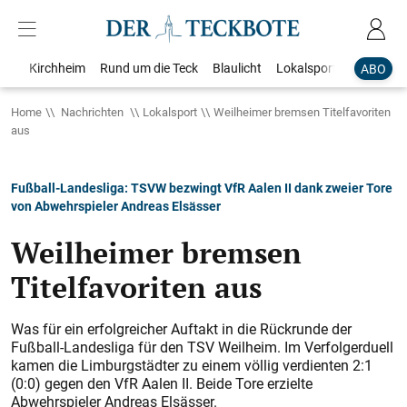
Kirchheim
Rund um die Teck
Blaulicht
Lokalsport
Bildergale
ABO
Home
Nachrichten
Lokalsport
Weilheimer bremsen Titelfavoriten
aus
Fußball-Landesliga: TSVW bezwingt VfR Aalen II dank zweier Tore
von Abwehrspieler Andreas Elsässer
Weilheimer bremsen
Titelfavoriten aus
Was für ein erfolgreicher Auftakt in die Rückrunde der
Fußball-Landesliga für den TSV Weilheim. Im Verfolgerduell
kamen die Limburgstädter zu einem völlig verdienten 2:1
(0:0) gegen den VfR Aalen II. Beide Tore erzielte
Abwehrspieler Andreas Elsässer.