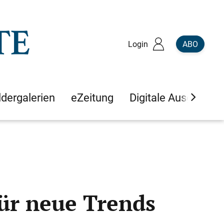
Login
ABO
ldergalerien
eZeitung
Digitale Ausgaben
für neue Trends