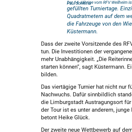
Der 14-Jährige vom RFV Weilheim is
Paul Schleifer
gefüllten Turniertage. Ei
Quadratmetern auf dem wei
die Fahrzeuge von den Wie
Küstermann.
Dass der zweite Vorsitzende des RFV
tun. Die Investitionen der vergange
mehr Unabhängigkeit. „Die Reiterinn
starten können“, sagt Küstermann. E
bilden.
Das viertägige Turnier hat nicht nur
Nachwuchs. Dafür sinnbildlich stand
die Limburgstadt Austragungsort für 
der Tour ist es unter anderem, junge
betont Heike Glück.
Der zweite neue Wettbewerb auf dem E