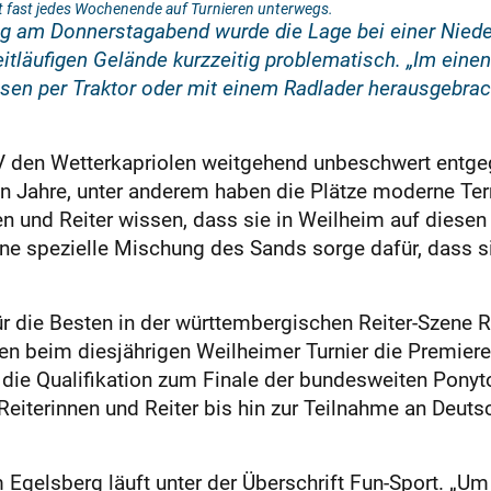
t fast jedes Wochenende auf Turnieren unterwegs.
nzig am Donnerstagabend wurde die Lage bei einer Nied
tläufigen Gelände kurzzeitig problematisch. „Im eine
sen per Traktor oder mit einem Radlader herausgebrach
 den Wetterkapriolen weitgehend unbeschwert entgege
nen Jahre, unter anderem haben die Plätze moderne T
en und Reiter wissen, dass sie in Weilheim auf dies
ine spezielle Mischung des Sands sorge dafür, dass 
 für die Besten in der württembergischen Reiter-Szene 
en beim diesjährigen Weilheimer Turnier die Premier
die Qualifikation zum Finale der bundesweiten Ponyto
 Reiterinnen und Reiter bis hin zur Teilnahme an Deuts
gelsberg läuft unter der Überschrift Fun-Sport. „Um 