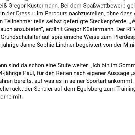
 weiß Gregor Küstermann. Bei dem Spaßwettbewerb g
r in der Dressur im Parcours nachzustellen, ohne das
 Teilnehmer teils selbst gefertigte Steckenpferde. „
auch anzubieten“, erzählt Gregor Küstermann. Der RF
 Grundschulalter auf spielerische Weise zum Pferdespor
njährige Janne Sophie Lindner begeistert von der Min
nn sind da schon eine Stufe weiter. „Ich bin im Som
14-jährige Paul, für den Reiten nach eigener Aussage 
hren bereits, auf was es in seiner Sportart ankommt.
oche rückt der Schüler auf dem Egelsberg zum Training
orne mit.