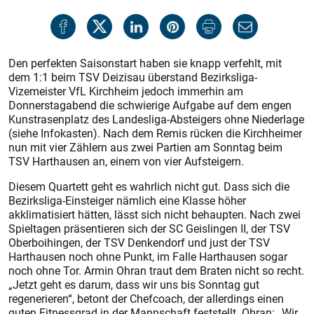
Den perfekten Saisonstart haben sie knapp verfehlt, mit
dem 1:1 beim TSV Deizisau überstand Bezirksliga-
Vizemeister VfL Kirchheim jedoch immerhin am
Donnerstagabend die schwierige Aufgabe auf dem engen
Kunstrasenplatz des Landesliga-Absteigers ohne Niederlage
(siehe Infokas­ten). Nach dem Remis rücken die Kirchheimer
nun mit vier Zählern aus zwei Partien am Sonntag beim
TSV Harthausen an, einem von vier Aufsteigern.
Diesem Quartett geht es wahrlich nicht gut. Dass sich die
Bezirksliga-Einsteiger nämlich eine Klasse höher
akklimatisiert hätten, lässt sich nicht behaupten. Nach zwei
Spieltagen präsentieren sich der SC Geislingen II, der TSV
Oberboihingen, der TSV Denkendorf und just der TSV
Harthausen noch ohne Punkt, im Falle Harthausen sogar
noch ohne Tor. Armin Ohran traut dem Braten nicht so recht.
„Jetzt geht es darum, dass wir uns bis Sonntag gut
regenerieren“, betont der Chefcoach, der allerdings einen
guten Fitnessgrad in der Mannschaft feststellt. Ohran: „Wir