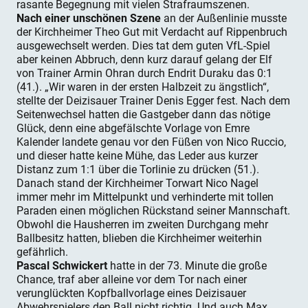
rasante Begegnung mit vielen Strafraumszenen.
Nach einer unschönen Szene
an der Außenlinie musste
der Kirchheimer Theo Gut mit Verdacht auf Rippenbruch
ausgewechselt werden. Dies tat dem guten VfL-Spiel
aber keinen Abbruch, denn kurz darauf gelang der Elf
von Trainer Armin Ohran durch Endrit Duraku das 0:1
(41.). „Wir waren in der ersten Halbzeit zu ängstlich“,
stellte der Deizisauer Trainer Denis Egger fest. Nach dem
Seitenwechsel hatten die Gastgeber dann das nötige
Glück, denn eine abgefälschte Vorlage von Emre
Kalender landete genau vor den Füßen von Nico Ruccio,
und dieser hatte keine Mühe, das Leder aus kurzer
Distanz zum 1:1 über die Torlinie zu drücken (51.).
Danach stand der Kirchheimer Torwart Nico Nagel
immer mehr im Mittelpunkt und verhinderte mit tollen
Paraden einen möglichen Rückstand seiner Mannschaft.
Obwohl die Hausherren im zweiten Durchgang mehr
Ballbesitz hatten, blieben die Kirchheimer weiterhin
gefährlich.
Pascal Schwickert
hatte in der 73. Minute die große
Chance, traf aber alleine vor dem Tor nach einer
verunglückten Kopfballvorlage eines Deizisauer
Abwehrspielers den Ball nicht richtig. Und auch Max