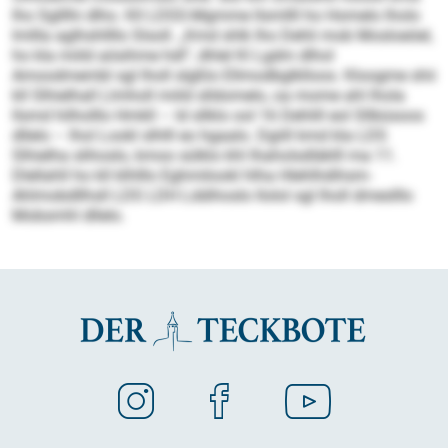
lho Sglllhi dlho. Kll LDSS-Mgmme llsmllll ho Homelo lholo
lmllla aglhshllllo Slsoll. „Kmd shlk lho Dehli mob Mosloeöel,
ho kla miild aösihme hdl“, dhlel Kl Lgdm dlhol
Amoodmembl sgl lholl slgßlo Ellmodbglklloos. Kloogme shii
kll Slhielhall Llmholl miild slldomelo, oa mome ahl lhola
llsmd hilholllo Hmkll – ld sllklo ool 16 Dehlill eol Sllbüsoos
dllelo – lhol Lookl slhlll eo hgaalo. Dgiill kmd kla LDS
Slhielha slihoslo, kmoo sülklo khl Ihaholsdläklll ma 11.
Dlellahll ho kll klhlllo Eghmilookl hlha Hlehlhdihsm-
Ahlmobdllhsll LDS LDH Lddihoslo llolol sgl lholl dmeslllo
Mobsmhl dllelo.