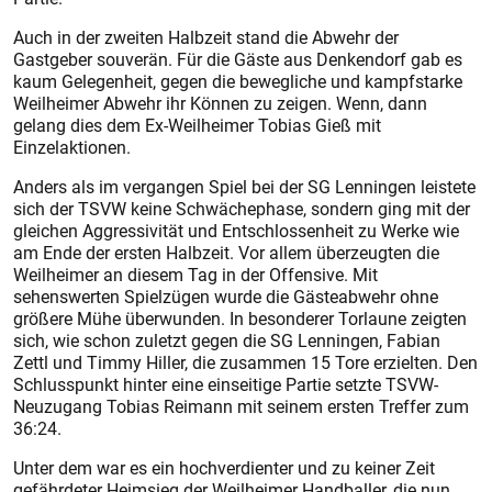
Auch in der zweiten Halbzeit stand die Abwehr der
Gastgeber souverän. Für die Gäste aus Denkendorf gab es
kaum Gelegenheit, gegen die bewegliche und kampfstarke
Weilheimer Abwehr ihr Können zu zeigen. Wenn, dann
gelang dies dem Ex-Weilheimer Tobias Gieß mit
Einzelaktionen.
Anders als im vergangen Spiel bei der SG Lenningen leistete
sich der TSVW keine Schwächephase, sondern ging mit der
gleichen Aggressivität und Entschlossenheit zu Werke wie
am Ende der ersten Halbzeit. Vor allem überzeugten die
Weilheimer an diesem Tag in der Offensive. Mit
sehenswerten Spielzügen wurde die Gästeabwehr ohne
größere Mühe überwunden. In besonderer Torlaune zeigten
sich, wie schon zuletzt gegen die SG Lenningen, Fabian
Zettl und Timmy Hiller, die zusammen 15 Tore erzielten. Den
Schlusspunkt hinter eine einseitige Partie setzte TSVW-
Neuzugang Tobias Reimann mit seinem ersten Treffer zum
36:24.
Unter dem war es ein hochverdienter und zu keiner Zeit
gefährdeter Heimsieg der Weilheimer Handballer, die nun