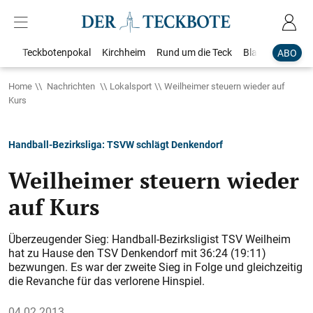
Teckbotenpokal
Kirchheim
Rund um die Teck
Blaulicht
Loka
ABO
Home
Nachrichten
Lokalsport
Weilheimer steuern wieder auf
Kurs
Handball-Bezirksliga: TSVW schlägt Denkendorf
Weilheimer steuern wieder
auf Kurs
Überzeugender Sieg: Handball-Bezirksligist TSV Weilheim
hat zu Hause den TSV Denkendorf mit 36:24 (19:11)
bezwungen. Es war der zweite Sieg in Folge und gleichzeitig
die Revanche für das verlorene Hinspiel.
04.02.2013