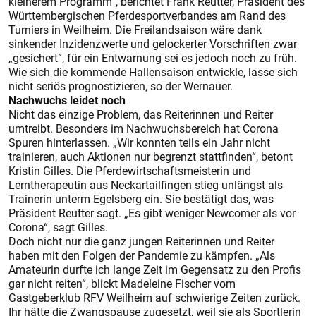
kleinerem Programm“, berichtet Frank Reutter, Präsident des
Württembergischen Pferdesportverbandes am Rand des
Turniers in Weilheim. Die Freilandsaison wäre dank
sinkender Inzidenzwerte und gelockerter Vorschriften zwar
„gesichert“, für ein Entwarnung sei es jedoch noch zu früh.
Wie sich die kommende Hallensaison entwickle, lasse sich
nicht seriös prognostizieren, so der Wernauer.
Nachwuchs leidet noch
Nicht das einzige Problem, das Reiterinnen und Reiter
umtreibt. Besonders im Nachwuchsbereich hat Corona
Spuren hinterlassen. „Wir konnten teils ein Jahr nicht
trainieren, auch Aktionen nur begrenzt stattfinden“, betont
Kristin Gilles. Die Pferdewirtschaftsmeis­terin und
Lerntherapeutin aus Neckartailfingen stieg unlängst als
Trainerin unterm Egelsberg ein. Sie bestätigt das, was
Präsident Reutter sagt. „Es gibt weniger Newcomer als vor
Corona“, sagt Gilles.
Doch nicht nur die ganz jungen Reiterinnen und Reiter
haben mit den Folgen der Pandemie zu kämpfen. „Als
Amateurin durfte ich lange Zeit im Gegensatz zu den Profis
gar nicht reiten“, blickt Madeleine Fischer vom
Gastgeberklub RFV Weilheim auf schwierige Zeiten zurück.
Ihr hätte die Zwangspause zugesetzt, weil sie als Sportlerin