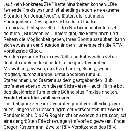
„auf kein konkretes Ziel“ hätte hinarbeiten können. „Die
fehlende Praxis war und ist allerdings auch eine extreme
Situation für Jungpferde“, erläutert die routinierte
Springreiterin. Dies spüre sie bei der aktuellen
Trainingsarbeit speziell mit den Nachwuchspferden sehr
deutlich. „Nur wenn es Turniere gibt, die Reiterinnen und
Reitern die Möglichkeit geben, ihren Sport auszuüben, kann
sich etwas an der Situation ändern“, unterstreicht die RFV-
Vorsitzende Glück.
Für das gesamte Team des Reit- und Fahrvereins sei es
deshalb auch in diesem Jahr eine ganz besondere
Motivation gewesen, das Event am Egelsberg, wenn
möglich, durchzuführen. Unter anderem rund 35
Starterinnen und Starter aus dem gastgebenden Klub
profitieren ebenso von dieser Sichtweise – auch für sie bot
das diesjährige Turnier eine Bühne plus Praxiseinheiten.
Freiluftcharakter zahlt sich aus
Die Reitsportszene im Gesam­ten profitierte allerdings vor
allen Dingen von Lockerungen der Vorschriften im zweiten
Pandemiejahr. Die 3 G-Regel nicht anwenden zu müssen, sei
eine der größten Erleichterungen im Vorfeld gewesen, findet
Gregor Küs­termann, Zweiter RFV-Vorsitze
nder des RFV.