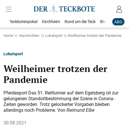
Teckbotenpokal
Kirchheim
Rund um die Teck
Blaulicht
Loka
ABO
Home
Nachrichten
Lokalsport
Weilheimer trotzen der Pandemie
Lokalsport
Weilheimer trotzen der
Pandemie
Pferdesport Das 51. Reitturnier auf dem Egelsberg ist zur
gelungenen Standortbestimmung der Szene in Corona-
Zeiten geworden. Trotz gelockerter Vorgaben bleiben
allerdings noch Probleme. Von
Reimund Elbe
30.08.2021