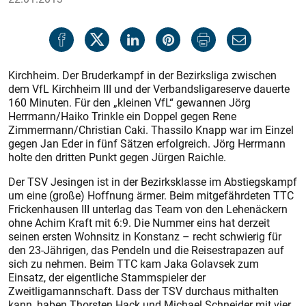
Kirchheim. Der Bruderkampf in der Bezirksliga zwischen
dem VfL Kirchheim III und der Verbandsligareserve dauerte
160 Minuten. Für den „kleinen VfL“ gewannen Jörg
Herrmann/Haiko Trinkle ein Doppel ge­gen Rene
Zimmermann/Christian Caki. Thassilo Knapp war im Einzel
gegen Jan Eder in fünf Sätzen erfolgreich. Jörg Herrmann
holte den dritten Punkt gegen Jürgen Raichle.
Der TSV Jesingen ist in der Bezirksklasse im Abstiegskampf
um eine (große) Hoffnung ärmer. Beim mitgefährdeten TTC
Frickenhausen III unterlag das Team von den Lehen­äckern
ohne Achim Kraft mit 6:9. Die Nummer eins hat derzeit
seinen ersten Wohnsitz in Konstanz – recht schwierig für
den 23-Jährigen, das Pendeln und die Reisestrapazen auf
sich zu nehmen. Beim TTC kam Jaka Golavsek zum
Einsatz, der eigentliche Stammspieler der
Zweitligamannschaft. Dass der TSV durchaus mithalten
kann, haben Thorsten Hack und Michael Schneider mit vier