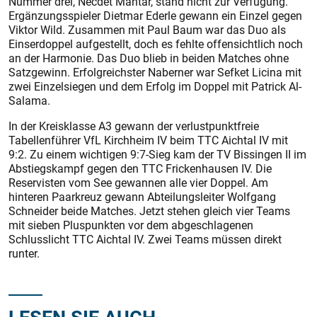
Nummer drei, Necdet Mantar, stand nicht zur Verfügung.
Ergänzungsspieler Dietmar Ederle gewann ein Einzel gegen
Viktor Wild. Zusammen mit Paul Baum war das Duo als
Einserdoppel aufgestellt, doch es fehlte offensichtlich noch
an der Harmonie. Das Duo blieb in beiden Matches ohne
Satzgewinn. Erfolgreichster Naberner war Sefket Licina mit
zwei Einzelsiegen und dem Erfolg im Doppel mit Patrick Al-
Salama.
In der Kreisklasse A3 gewann der verlustpunktfreie
Tabellenführer VfL Kirchheim IV beim TTC Aichtal IV mit
9:2. Zu einem wichtigen 9:7-Sieg kam der TV Bissingen II im
Abstiegskampf gegen den TTC Frickenhausen IV. Die
Reservisten vom See gewannen alle vier Doppel. Am
hinteren Paarkreuz gewann Abteilungsleiter Wolfgang
Schneider beide Matches. Jetzt stehen gleich vier Teams
mit sieben Pluspunkten vor dem abgeschlagenen
Schlusslicht TTC Aichtal IV. Zwei Teams müssen direkt
runter.
LESEN SIE AUCH