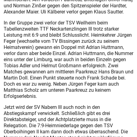
und Norman Zinßer gegen den Spitzenspieler der Hardter,
Alexander Maier. Uli Kälberer verlor gegen Klaus Sautter.
In der Gruppe zwei verlor der TSV Weilheim beim
Tabellenzweiten TTF Neckartenzlingen III trotz starker
Leistung mit 6:9 und bleibt Schlusslicht. Heimkehrer Jürgen
Feger (wechselte vom TV Bissingen zurück zu seinem
Heimatverein) gewann ein Doppel mit Adrian Huttmann,
verlor dann aber beide Einzel. Adrian Huttmann, die Nummer
eins unter der Limburg, war auch in beiden Einzeln gegen
Tobias Adler und Helmut Großmann erfolgreich. Zwei
Matches gewannen am mittleren Paarkreuz Hans Braun und
Martin Doll. Einen Punkt steuerte noch Frank Schade bei.
Doch es war zu wenig. Neben Jürgen Feger kam auch
Matthias Scholz am unteren Paarkreuz zu keinem
Erfolgserlebnis.
Jetzt wird der SV Nabern III auch noch in den
Abstiegskampf verwickelt. Schließlich gibt es drei
Direktabsteiger, und der Achtplatzierte muss in die
Relegation. Die 7:9-Heimniederlage gegen den TSV
Oberboihingen II kam dann doch etwas überraschend. Die