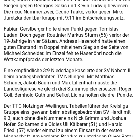
Siegen gegen Georgios Gakis und Kevin Ludwig bewiesen.
Die neue Nummer zwei, Cedric Taake, verlor gegen Mike
Juretzka denkbar knapp mit 9:11 im Entscheidungssatz.
Fabian Gerstberger holte einen Punkt gegen Tomislav
Ladan. Doch gegen Routinier Markus Sturm (56) verlor der
19-Jährige in vier Sätzen. Andreas Hasenöhrl hatte einen
guten Einstand im Doppel mit einem Sieg an der Seite von
Michael Schneider. Im Einzel fehlte Hasenöhrl noch die
Wettkampfpraxis der letzten Monate.
Eine empfindliche 3:9-Niederlage kassierte der SV Nabern II
beim abstiegsbedrohten TV Nellingen. Mit Matthias
Schaner, Jakob Baum und Max Lilienthal musste die
Landesligareserve gleich drei Stammspieler ersetzen. Roger
Goll, Bernhold Guth und Sefket Licina holten die drei Punkte.
Der TTC Notzingen-Wellingen, Tabellenführer der Kreisliga
Gruppe eins, gewann beim abstiegsbedrohten SV Hardt mit
9:3, auch ohne die Nummer eins Nick Grimm und Joshua
Nöfer. So kamen die Oldies Uli Kälberer (51) und Harald
Friedl (57) wieder einmal zu einem Einsatz in der ersten
Mannschaft. Am vorderen Paarkreuz unterlagen Oliver Rataj