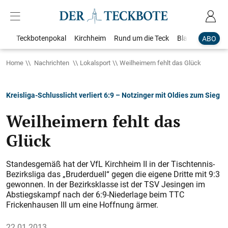
Teckbotenpokal
Kirchheim
Rund um die Teck
Blaulicht
Loka
ABO
Home
Nachrichten
Lokalsport
Weilheimern fehlt das Glück
Kreisliga-Schlusslicht verliert 6:9 – Notzinger mit Oldies zum Sieg
Weilheimern fehlt das
Glück
Standesgemäß hat der VfL Kirchheim II in der Tischtennis-
Bezirksliga das „Bruderduell“ gegen die eigene Dritte mit 9:3
gewonnen. In der Bezirksklasse ist der TSV Jesingen im
Abstiegskampf nach der 6:9-Niederlage beim TTC
Frickenhausen III um eine Hoffnung ärmer.
22.01.2013