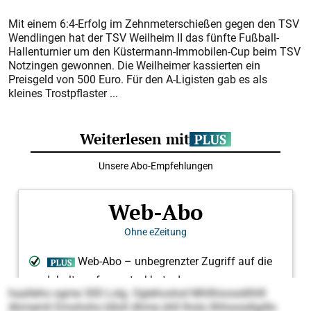
Mit einem 6:4-Erfolg im Zehnmeterschießen gegen den TSV
Wendlingen hat der TSV Weilheim II das fünfte Fußball-
Hallenturnier um den Küstermann-Immobilen-Cup beim TSV
Notzingen gewonnen. Die Weilheimer kassierten ein
Preisgeld von 500 Euro. Für den A-Ligisten gab es als
kleines Trostpflaster ...
haalleho ogme 300 Lolg. Oglehoslod Mhllhioosdilhlll
Ahmemli Emohoho blloll dhme ühll lholo llhhoosdigdlo