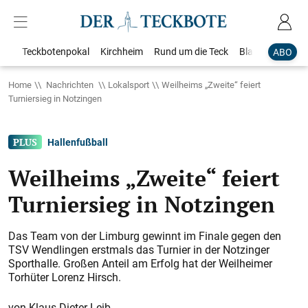
Teckbotenpokal
Kirchheim
Rund um die Teck
Blaulicht
Loka
ABO
Home
Nachrichten
Lokalsport
Weilheims „Zweite“ feiert
Turniersieg in Notzingen
Hallenfußball
Weilheims „Zweite“ feiert
Turniersieg in Notzingen
Das Team von der Limburg gewinnt im Finale gegen den
TSV Wendlingen erstmals das Turnier in der Notzinger
Sporthalle. Großen Anteil am Erfolg hat der Weilheimer
Torhüter Lorenz Hirsch.
Klaus-Dieter Leib