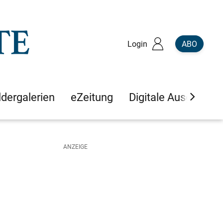
Login
ABO
ldergalerien
eZeitung
Digitale Ausgaben