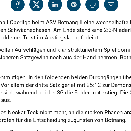
ball-Oberliga beim ASV Botnang II eine wechselhafte P
len Schwächephasen. Am Ende stand eine 2:3-Niederla
in kleiner Trost im Abstiegskampf bleibt.
kvollen Aufschlägen und klar strukturiertem Spiel domi
sicheren Satzgewinn noch aus der Hand nehmen. Botn
 entmutigen. In den folgenden beiden Durchgängen ü
Vor allem der dritte Satz geriet mit 25:12 zur Demons
te sich, während bei der SG die Fehlerquote stieg. Die
 aus.
es Neckar-Teck nicht mehr, an die starken Phasen anz
sorgten für die Entscheidung zugunsten von Botnang.