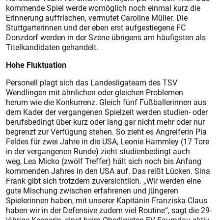
kommende Spiel werde womöglich noch einmal kurz die
Erinnerung auffrischen, vermutet Caroline Müller. Die
Stuttgarterinnen und der eben erst aufgestiegene FC
Donzdorf werden in der Szene übrigens am häufigsten als
Titelkandidaten gehandelt.
Hohe Fluktuation
Personell plagt sich das Landes­ligateam des TSV
Wendlingen mit ähnlichen oder gleichen Problemen
herum wie die Konkurrenz. Gleich fünf Fußballerinnen aus
dem Kader der vergangenen Spielzeit werden studien- oder
berufsbedingt über kurz oder lang gar nicht mehr oder nur
begrenzt zur Verfügung stehen. So zieht es Angreiferin Pia
Feldes für zwei Jahre in die USA, Leonie Hammley (17 Tore
in der vergangenen Runde) zieht studienbedingt auch
weg, Lea Micko (zwölf Treffer) hält sich noch bis Anfang
kommenden Jahres in den USA auf. Das reißt Lücken. Sina
Frank gibt sich trotzdem zuversichtlich. „Wir werden eine
gute Mischung zwischen erfahrenen und jüngeren
Spielerinnen haben, mit unserer Kapitänin Franziska Claus
haben wir in der Defensive zudem viel Routine“, sagt die 29-