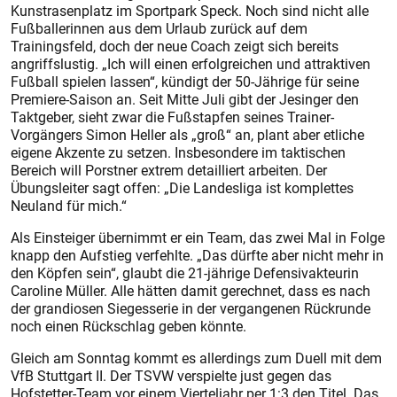
Kunstrasenplatz im Sportpark Speck. Noch sind nicht alle
Fußballerinnen aus dem Urlaub zurück auf dem
Trainingsfeld, doch der neue Coach zeigt sich bereits
angriffslustig. „Ich will einen erfolgreichen und attraktiven
Fußball spielen lassen“, kündigt der 50-Jährige für seine
Premiere-Saison an. Seit Mitte Juli gibt der Jesinger den
Taktgeber, sieht zwar die Fußstapfen seines Trainer-
Vorgängers Simon Heller als „groß“ an, plant aber etliche
eigene Akzente zu setzen. Insbesondere im taktischen
Bereich will Porst­ner extrem detailliert arbeiten. Der
Übungsleiter sagt offen: „Die Landesliga ist komplettes
Neuland für mich.“
Als Einsteiger übernimmt er ein Team, das zwei Mal in Folge
knapp den Aufstieg verfehlte. „Das dürfte aber nicht mehr in
den Köpfen sein“, glaubt die 21-jährige Defensivakteurin
Caroline Müller. Alle hätten damit gerechnet, dass es nach
der grandiosen Siegesserie in der vergangenen Rückrunde
noch einen Rückschlag geben könnte.
Gleich am Sonntag kommt es allerdings zum Duell mit dem
VfB Stuttgart II. Der TSVW verspielte just gegen das
Hofstetter-Team vor einem Vierteljahr per 1:3 den Titel. Das