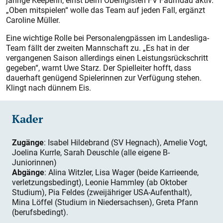
jährige Keeperin, einst beim Oberligisten FV Faurndau aktiv.
„Oben mitspielen“ wolle das Team auf jeden Fall, ergänzt
Caroline Müller.
Eine wichtige Rolle bei Personalengpässen im Landesliga-
Team fällt der zweiten Mannschaft zu. „Es hat in der
vergangenen Saison allerdings einen Leistungsrückschritt
gegeben“, warnt Uwe Starz. Der Spielleiter hofft, dass
dauerhaft genügend Spielerinnen zur Verfügung stehen.
Klingt nach dünnem Eis.
Kader
Zugänge
: Isabel Hildebrand (SV Hegnach), Amelie Vogt,
Joelina Kurrle, Sarah Deuschle (alle eigene B-
Juniorinnen)
Abgänge
: Alina Witzler, Lisa Wager (beide Karrieende,
verletzungsbedingt), Leonie Hammley (ab Oktober
Studium), Pia Feldes (zweijähriger USA-Aufenthalt),
Mina Löffel (Studium in Niedersachsen), Greta Pfann
(berufsbedingt).