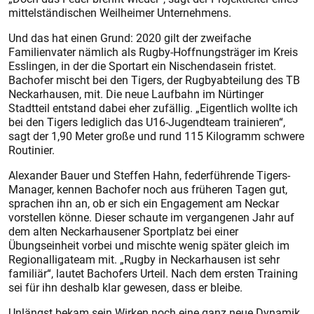
mittelständischen Weilheimer Unternehmens.
Und das hat einen Grund: 2020 gilt der zweifache
Familienvater nämlich als Rugby-Hoffnungsträger im Kreis
Esslingen, in der die Sportart ein Nischendasein fristet.
Bachofer mischt bei den Tigers, der Rugbyabteilung des TB
Neckarhausen, mit. Die neue Laufbahn im Nürtinger
Stadtteil entstand dabei eher zufällig. „Eigentlich wollte ich
bei den Tigers lediglich das U16-Jugendteam trainieren“,
sagt der 1,90 Meter große und rund 115 Kilogramm schwere
Routinier.
Alexander Bauer und Steffen Hahn, federführende Tigers-
Manager, kennen Bachofer noch aus früheren Tagen gut,
sprachen ihn an, ob er sich ein Engagement am Neckar
vorstellen könne. Dieser schaute im vergangenen Jahr auf
dem alten Neckarhausener Sportplatz bei einer
Übungseinheit vorbei und mischte wenig später gleich im
Regionalligateam mit. „Rugby in Neckarhausen ist sehr
familiär“, lautet Bachofers Urteil. Nach dem ersten Training
sei für ihn deshalb klar gewesen, dass er bleibe.
Unlängst bekam sein Wirken noch eine ganz neue Dynamik.