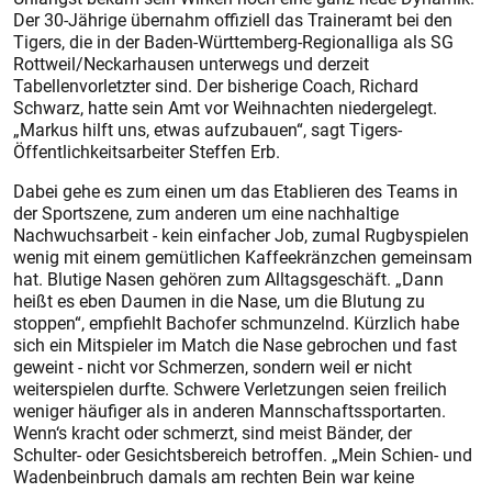
Der 30-Jährige übernahm offiziell das Traineramt bei den
Tigers, die in der Baden-Württemberg-Regionalliga als SG
Rottweil/Neckarhausen unterwegs und derzeit
Tabellenvorletzter sind. Der bisherige Coach, Richard
Schwarz, hatte sein Amt vor Weihnachten niedergelegt.
„Markus hilft uns, etwas aufzubauen“, sagt Tigers-
Öffentlichkeitsarbeiter Steffen Erb.
Dabei gehe es zum einen um das Etablieren des Teams in
der Sportszene, zum anderen um eine nachhaltige
Nachwuchsarbeit - kein einfacher Job, zumal Rugbyspielen
wenig mit einem gemütlichen Kaffeekränzchen gemeinsam
hat. Blutige Nasen gehören zum Alltagsgeschäft. „Dann
heißt es eben Daumen in die Nase, um die Blutung zu
stoppen“, empfiehlt Bachofer schmunzelnd. Kürzlich habe
sich ein Mitspieler im Match die Nase gebrochen und fast
geweint - nicht vor Schmerzen, sondern weil er nicht
weiterspielen durfte. Schwere Verletzungen seien freilich
weniger häufiger als in anderen Mannschaftssportarten.
Wenn‘s kracht oder schmerzt, sind meist Bänder, der
Schulter- oder Gesichtsbereich betroffen. „Mein Schien- und
Wadenbeinbruch damals am rechten Bein war keine