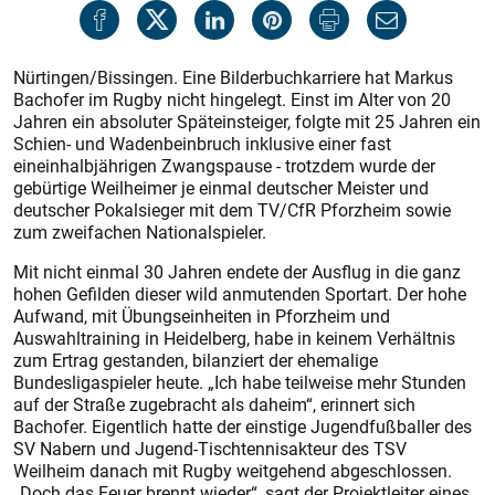
Nürtingen/Bissingen. Eine Bilderbuchkarriere hat Markus
Bachofer im Rugby nicht hingelegt. Einst im Alter von 20
Jahren ein absoluter Späteinsteiger, folgte mit 25 Jahren ein
Schien- und Wadenbeinbruch inklusive einer fast
eineinhalbjährigen Zwangspause - trotzdem wurde der
gebürtige Weilheimer je einmal deutscher Meister und
deutscher Pokalsieger mit dem TV/CfR Pforzheim sowie
zum zweifachen Nationalspieler.
Mit nicht einmal 30 Jahren endete der Ausflug in die ganz
hohen Gefilden dieser wild anmutenden Sportart. Der hohe
Aufwand, mit Übungseinheiten in Pforzheim und
Auswahltraining in Heidelberg, habe in keinem Verhältnis
zum Ertrag gestanden, bilanziert der ehemalige
Bundesligaspieler heute. „Ich habe teilweise mehr Stunden
auf der Straße zugebracht als daheim“, erinnert sich
Bachofer. Eigentlich hatte der einstige Jugendfußballer des
SV Nabern und Jugend-Tischtennisakteur des TSV
Weilheim danach mit Rugby weitgehend abgeschlossen.
„Doch das Feuer brennt wieder“, sagt der Projektleiter eines