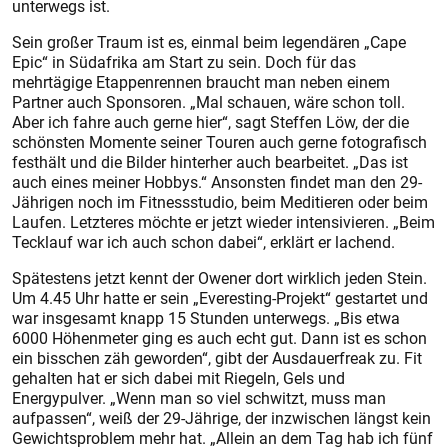
unterwegs ist.
Sein großer Traum ist es, einmal beim legendären „Cape
Epic“ in Südafrika am Start zu sein. Doch für das
mehrtägige Etappenrennen braucht man neben einem
Partner auch Sponsoren. „Mal schauen, wäre schon toll.
Aber ich fahre auch gerne hier“, sagt Steffen Löw, der die
schönsten Momente seiner Touren auch gerne fotografisch
festhält und die Bilder hinterher auch bearbeitet. „Das ist
auch eines meiner Hobbys.“ Ansonsten findet man den 29-
Jährigen noch im Fitnessstudio, beim Meditieren oder beim
Laufen. Letzteres möchte er jetzt wieder intensivieren. „Beim
Tecklauf war ich auch schon dabei“, erklärt er lachend.
Spätestens jetzt kennt der Owener dort wirklich jeden Stein.
Um 4.45 Uhr hatte er sein „Everesting-Projekt“ gestartet und
war insgesamt knapp 15 Stunden unterwegs. „Bis etwa
6000 Höhenmeter ging es auch echt gut. Dann ist es schon
ein bisschen zäh geworden“, gibt der Ausdauerfreak zu. Fit
gehalten hat er sich dabei mit Riegeln, Gels und
Energypulver. „Wenn man so viel schwitzt, muss man
aufpassen“, weiß der 29-Jährige, der inzwischen längst kein
Gewichtsproblem mehr hat. „Allein an dem Tag hab ich fünf