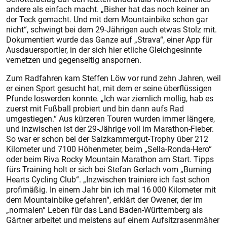
andere als einfach macht. „Bisher hat das noch keiner an
der Teck gemacht. Und mit dem Mountainbike schon gar
nicht“, schwingt bei dem 29-Jährigen auch etwas Stolz mit.
Dokumentiert wurde das Ganze auf „Strava“, einer App für
Ausdauersportler, in der sich hier etliche Gleichgesinnte
vernetzen und gegenseitig anspornen.
Zum Radfahren kam Steffen Löw vor rund zehn Jahren, weil
er einen Sport gesucht hat, mit dem er seine überflüssigen
Pfunde loswerden konnte. „Ich war ziemlich mollig, hab es
zuerst mit Fußball probiert und bin dann aufs Rad
umgestiegen.“ Aus kürzeren Touren wurden immer längere,
und inzwischen ist der 29-Jährige voll im Marathon-Fieber.
So war er schon bei der Salzkammergut-Trophy über 212
Kilometer und 7100 Höhenmeter, beim „Sella-Ronda-Hero“
oder beim Riva Rocky Mountain Marathon am Start. Tipps
fürs Training holt er sich bei Stefan Gerlach vom „Burning
Hearts Cycling Club“. „Inzwischen trainiere ich fast schon
profimäßig. In einem Jahr bin ich mal 16 000 Kilometer mit
dem Mountainbike gefahren“, erklärt der Owener, der im
„normalen“ Leben für das Land Baden-Württemberg als
Gärtner arbeitet und meistens auf einem Aufsitzrasenmäher