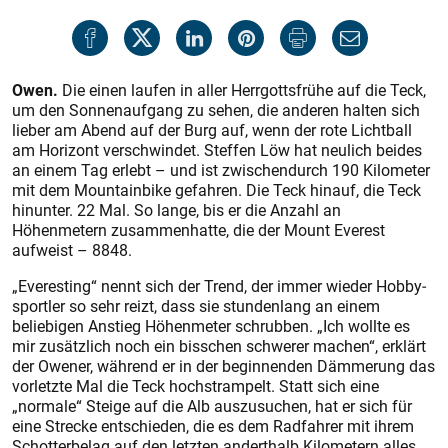
Owen.
Die einen laufen in aller Herrgottsfrühe auf die Teck,
um den Sonnenaufgang zu sehen, die anderen halten sich
lieber am Abend auf der Burg auf, wenn der rote Lichtball
am Horizont verschwindet. Steffen Löw hat neulich beides
an einem Tag erlebt – und ist zwischendurch 190 Kilometer
mit dem Mountainbike gefahren. Die Teck hinauf, die Teck
hinunter. 22 Mal. So lange, bis er die Anzahl an
Höhenmetern zusammenhatte, die der Mount Everest
aufweist – 8848.
„Everesting“ nennt sich der Trend, der immer wieder Hobby­
sportler so sehr reizt, dass sie stundenlang an einem
beliebigen Anstieg Höhenmeter schrubben. „Ich wollte es
mir zusätzlich noch ein bisschen schwerer machen“, erklärt
der Owener, während er in der beginnenden Dämmerung das
vorletzte Mal die Teck hochstrampelt. Statt sich eine
„normale“ Steige auf die Alb auszusuchen, hat er sich für
eine Strecke entschieden, die es dem Radfahrer mit ihrem
Schotterbelag auf den letzten anderthalb Kilometern alles