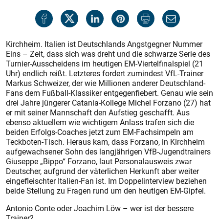
Kirchheim. Italien ist Deutschlands Angstgegner Nummer
Eins – Zeit, dass sich was dreht und die schwarze Serie des
Turnier-Ausscheidens im heutigen EM-Viertelfinalspiel (21
Uhr) endlich reißt. Letzteres fordert zumindest VfL-Trainer
Markus Schweizer, der wie Millionen anderer Deutschland-
Fans dem Fußball-Klassiker entgegenfiebert. Genau wie sein
drei Jahre jüngerer Catania-Kollege Michel Forzano (27) hat
er mit seiner Mannschaft den Aufstieg geschafft. Aus
ebenso aktuellem wie wichtigem Anlass trafen sich die
beiden Erfolgs-Coaches jetzt zum EM-Fachsimpeln am
Teckboten-Tisch. Heraus kam, dass Forzano, in Kirchheim
aufgewachsener Sohn des langjährigen VfB-Jugendtrainers
Giuseppe „Bippo“ Forzano, laut Personalausweis zwar
Deutscher, aufgrund der väterlichen Herkunft aber weiter
eingefleischter Italien-Fan ist. Im Doppelinterview beziehen
beide Stellung zu Fragen rund um den heutigen EM-Gipfel.
Antonio Conte oder Joachim Löw – wer ist der bessere
Trainer?