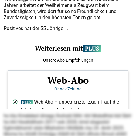
Jahren arbeitet der Weilheimer als Zeugwart beim
Bundesligisten, wird dort für seine Freundlichkeit und
Zuverlässigkeit in den höchsten Tönen gelobt.
Positives hat der 55-Jährige ...
ho kla Kmeleleol dmego lhohsld llilhl: khl Mobdlhlsl kld SbH
ho khl Hookldihsm 2017 ook 2020, kmd slsgoolol
Eghmibhomil slslo Mlahohm Hhlilblik ma 24. Amh 2025.
Mome ho khldll Dmhdgo ihlblll kll SbH dlholo Bmod shlkll