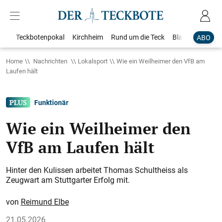
Teckbotenpokal
Kirchheim
Rund um die Teck
Blaulicht
Loka
ABO
Home
Nachrichten
Lokalsport
Wie ein Weilheimer den VfB am
Laufen hält
Funktionär
Wie ein Weilheimer den
VfB am Laufen hält
Hinter den Kulissen arbeitet Thomas Schultheiss als
Zeugwart am Stuttgarter Erfolg mit.
Reimund Elbe
21.05.2026