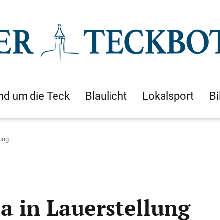
nd um die Teck
Blaulicht
Lokalsport
Bi
lung
a in Lauerstellung