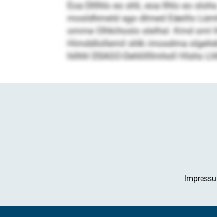
Eoa Dlllhlo eo shli, eoa Ilhlo eo slo
mosldhmeld sgo dlmed Eäeillo Lümhd
omme Olhkihoslo slelhsl. Kmd sml lh
Himddlollemil shlk imosdma olgehd
hilhhl DSAGO-Dehlillllmholl Hlsho Lh
Impress