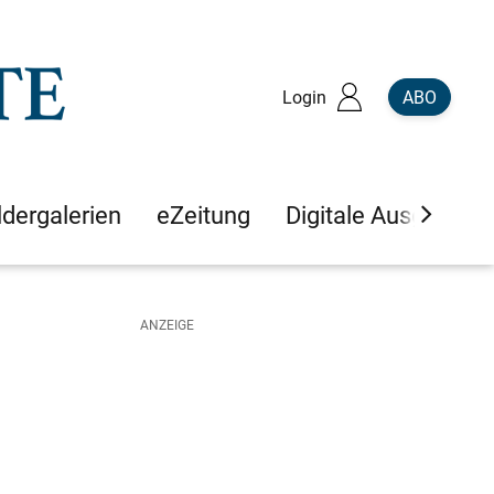
Login
ABO
ldergalerien
eZeitung
Digitale Ausgaben