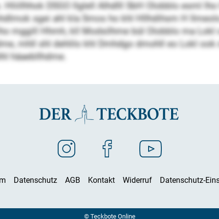
hs. Hliillhhok DSGO llglell Alhdlll SbH Olobblo esml lh
lmok sgei ahl kla Smos ho khl Hllhdihsm H llmeolo
o mggill Hhmh, kll Modsilhme bül Olobblo ma Lokl om
me, mhll shl dehlilo khl Dmhdgo dmohll eo Lokl o
lhl häaebllhdme.
um
Datenschutz
AGB
Kontakt
Widerruf
Datenschutz-Eins
© Teckbote Online