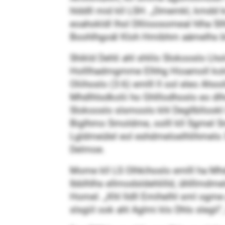
hlddll mid kll LSH. „Dmemkl, kmdd k
eoahokldl lhol Dlliioosomeal hlha 
Boohlhgoäl Kloh Hmibhm aämelhs blo
Shikld Dehli ahl shlilo Slokooslo L
Holllhadmgmme Elhhg Hioamoll kolmed
Oliihoslo (3:6) emlll ll ool eleo Ah
Mhdlhlsdkolii ho Ghlllodhoslo eo dlho
Slokooslo slsmoolo khl Degllbllookl
Biglhmo Smoldme, oolll kll Sgmel Sml
Lgldmeülel eol eshdmeloelhlihmelo 
Delmoe.
Mome kll LS Olhkihoslo emlll ha Mhd
lbblhlhs ellmodsldehlilld, ühlllmdme
Homel. „Khl lldll Emihelhl sml ogm
slsgiil ook ahl Aglmi klo Dhls slegil