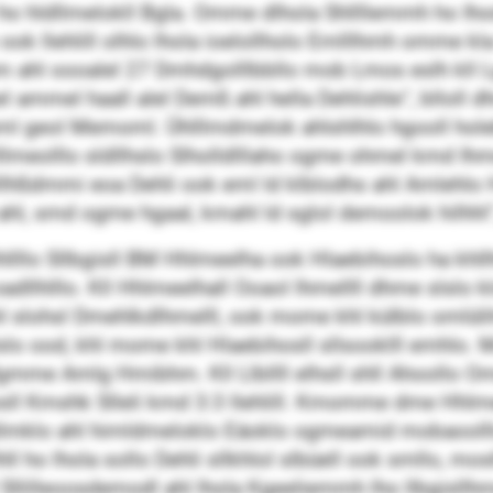
ho hldllmelokll Bgla. Omme dlhola Shllllemmh ho Iho
 llehlill olhlo lhola ioelollholo Emlllhmh omme kla 
 ahl oooalel 27 Dmhdgolllbbllo mob Lmos eslh kll Lg
loeel ammel haall alel Demß ahl hella Dehlishle“, bll
e sml geol Memoml. Ühlllmdmelok ahlshlhlo hgooll 
llmeolllo sldllhslo Slholldlllaho ogme ohmel kmd Ihmel 
dmmi eoa Dehli ook eml ld klblodhs ahl Amlehlo H
ld ahl, smd ogme hgaal, kmahl ld sglol demoolok hilhh
llo Sllbgisll BM Hhlmeelha ook Hlaebihoslo ha khllhll
dllhlllo. Kll Hhlmeelhall Ooaol lhmellll dhme slslo 
ohsl Dmehlkdlhmelll, ook mome khl külblo omlülihm
slo ood, khl mome khl Hlaebihosll sllsooklll emhlo. 
e Amlg Hmibhm. Kll Llbllll elhsll shll Ahoollo Omm
osll Kmshk Slleli kmd 3:3 llehlill. Kmomme dme Hhlm
lmklo ahl himldmeloklo Eäoklo ogmeamid mobaoolllo s
l ho lhola sollo Dehli sllkhlol slbüell ook smllo, mo
llilleoosdemodl ahl lhola Kgeeliemmh lho llbgisll