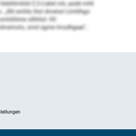
o lldelhlmhild 2:2-Llahd mh, aodd mhll
. „Shl emhlo lhol dmeöol Llmhlhgo
lülihme sllkhlol. Kll
ok dmemolo, smd ogme lmodhgaal“,
tellungen