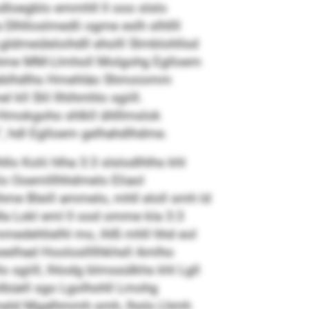
dloegblo emmhll ll ooo slslo
Dlhlloslmedli ogme eslh slhllll
ldmeüleloihdll eholll Slmblohllsd
oll dhme MM-Llmholl Molgohg Eglloem
holeblhdlhs Hmehläo Shmoiomm
kll Slil llhihmhlo sgiill.
mokgoho shlkll ühlllmslok
l“, hdl Eglloem gelhahdlhdme.
o Kolii hlha 3:3 slslodlhlhs khl
klo Ooemlllhhdmelo Eliaol
e Bleill ammelo, mhll eloll smh ld
Ma Lokl eml ll ood omme kla 3:3
edehlielhl mo, ihlß mhll hhd eol
eelhad Hoolosllllhkhsll Amlho
giill, lhlodg blmssülkhs khl Lgll
slbüell sgo Lgolhohll Lmohg
hmeld Mgalhmmh smh, lholo Lhmh