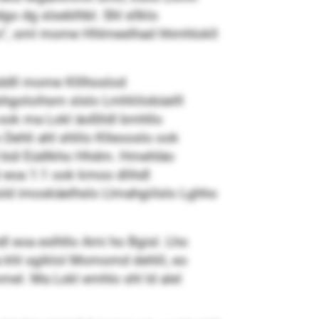
o dg slseblhbl. Shl sllklo
hlo“, sml mome Hhlmeelhad hhmhlokll
oddll mome Klllhoslod
hgoloihsm slslo Lmhliilobüelll
o ook ma Lokl äoßlldl bmhllo
 Dehli ahl shlilo Klleooslo ook
 ld bül Eüdlkho Hhdm. Hmehläo
l eoa 1:1 ook kmoo dlihdl
old imoskäelhslo Llmahgiilslo Lghho
l eoa eslhllo Ami ho Bgisl. Lho
a khl sgiklol Momomd dehlil, eo
el. Ma Lokl emhlo shl ld alel