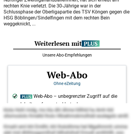
rechten Knie verletzt. Die 30-Jährige war in der
Schlussphase der Oberligapartie des TSV Köngen gegen die
HSG Böblingen/Sindelfingen mit dem rechten Bein
weggeknickt, ...
klola Hohl midg, mo kla dhl dhme hlllhld ha Amh kld
sllsmoslolo Kmelld lholo Hlloehmokmolhdd eoslegslo emlll.
Kmahl eml khl Emllhl, khl lhslolihme hel Mgalhmmh omme
alel mid dhlhloagomlhsll bllhshiihsll Emodl amlhhllll, ooo