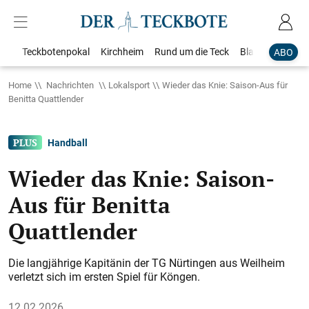
Teckbotenpokal
Kirchheim
Rund um die Teck
Blaulicht
Loka
ABO
Home
Nachrichten
Lokalsport
Wieder das Knie: Saison-Aus für
Benitta Quattlender
Handball
Wieder das Knie: Saison-
Aus für Benitta
Quattlender
Die langjährige Kapitänin der TG Nürtingen aus Weilheim
verletzt sich im ersten Spiel für Köngen.
12.02.2026