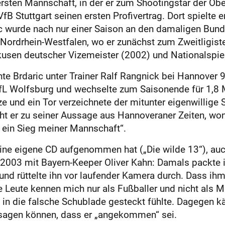
 ersten Mannschaft, in der er zum Shootingstar der O
 Stuttgart seinen ersten Profivertrag. Dort spielte e
c wurde nach nur einer Saison an den damaligen Bund
n Nordrhein-Westfalen, wo er zunächst zum Zweitligis
usen deutscher Vizemeister (2002) und Nationalspie
te Brdaric unter Trainer Ralf Rangnick bei Hannover 
fL Wolfsburg und wechselte zum Saisonende für 1,8 M
 und ein Tor verzeichnete der mitunter eigenwillige 
t er zu seiner Aussage aus Hannoveraner Zeiten, wona
s ein Sieg meiner Mannschaft“.
r eine eigene CD aufgenommen hat („Die wilde 13“), au
2003 mit Bayern-Keeper Oliver Kahn: Damals packte i
nd rüttelte ihn vor laufender Kamera durch. Dass ihm
le Leute kennen mich nur als Fußballer und nicht als Me
n die falsche Schublade gesteckt fühlte. Dagegen käm
 sagen können, dass er „angekommen“ sei.