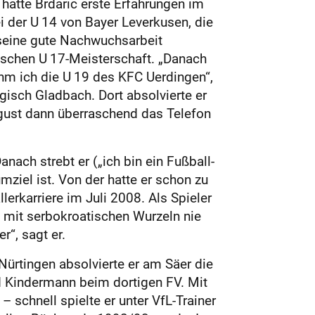
 hatte Brdaric erste Erfahrungen im
 der U 14 von Bayer Leverkusen, die
 seine gute Nachwuchsarbeit
tschen U 17-Meisterschaft. „Danach
hm ich die U 19 des KFC Uerdingen“,
gisch Gladbach. Dort absolvierte er
ugust dann überraschend das Telefon
nach strebt er („ich bin ein Fußball-
ziel ist. Von der hatte er schon zu
rkarriere im Juli 2008. Als Spieler
 mit serbokroatischen Wurzeln nie
r“, sagt er.
Nürtingen absolvierte er am Säer die
d Kindermann beim dortigen FV. Mit
– schnell spielte er unter VfL-Trainer