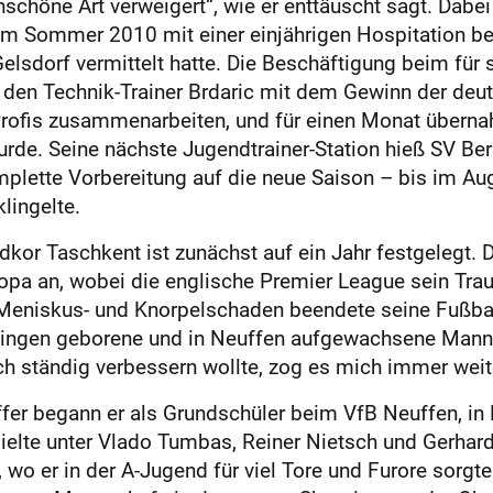
schöne Art verweigert“, wie er enttäuscht sagt. Dabei
im Sommer 2010 mit einer einjährigen Hospitation bei
elsdorf vermittelt hatte. Die Beschäftigung beim für
 den Technik-Trainer Brdaric mit dem Gewinn der deu
-Profis zusammenarbeiten, und für einen Monat überna
rde. Seine nächste Jugendtrainer-Station hieß SV Ber
plette Vorbereitung auf die neue Saison – bis im A
lingelte.
kor Taschkent ist zunächst auf ein Jahr festgelegt. Da
pa an, wobei die englische Premier League sein Traum
 Meniskus- und Knorpelschaden beendete seine Fußballe
rtingen geborene und in Neuffen aufgewachsene Mann
ch ständig verbessern wollte, zog es mich immer weite
fer begann er als Grundschüler beim VfB Neuffen, in 
ielte unter Vlado Tumbas, Reiner Nietsch und Gerhar
wo er in der A-Jugend für viel Tore und Furore sorgte 