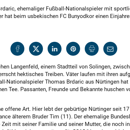
aric, ehemaliger Fußball-Nationalspieler mit sportli
r hat beim usbekischen FC Bunyodkor einen Einjahresv
chen Langenfeld, einem Stadtteil von Solingen, zwisc
errscht hektisches Treiben. Väter laufen mit ihren auf
ll-Nationalspieler Thomas Brdaric aus Nürtingen hat
inen Tee. Passanten, Freunde und Bekannte huschen vo
che offene Art. Hier lebt der gebürtige Nürtinger sei
ce älterem Bruder Tim (11). Der ehemalige Bundeslig
 Zeit mit seiner Familie und seiner Mutter, die noch i