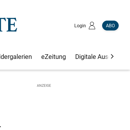
Login
ABO
ldergalerien
eZeitung
Digitale Ausgaben
n