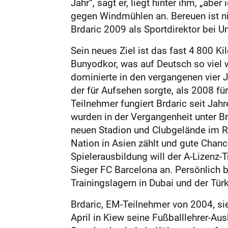
Jahr“, sagt er, liegt hinter ihm, „ab
gegen Windmühlen an. Bereuen ist nich
Brdaric 2009 als Sportdirektor bei U
Sein neues Ziel ist das fast 4 800 
Bunyodkor, was auf Deutsch so viel w
dominierte in den vergangenen vier 
der für Aufsehen sorgte, als 2008 fü
Teilnehmer fungiert Brdaric seit Jah
wurden in der Vergangenheit unter Br
neuen Stadion und Clubgelände im Rü
Nation in Asien zählt und gute Chanc
Spielerausbildung will der A-Lizenz-
Sieger FC Barcelona an. Persönlich 
Trainingslagern in Dubai und der Tür
Brdaric, EM-Teilnehmer von 2004, sie
April in Kiew seine Fußballlehrer-Au