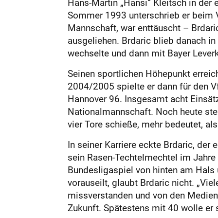
Hans-Martin „Hansi“ Kleitsch in der
Sommer 1993 unterschrieb er beim VfB
Mannschaft, war enttäuscht – Brdari
ausgeliehen. Brdaric blieb danach i
wechselte und dann mit Bayer Leverk
Seinen sportlichen Höhepunkt erreich
2004/2005 spielte er dann für den V
Hannover 96. Insgesamt acht Einsätze
Nationalmannschaft. Noch heute steh
vier Tore schieße, mehr bedeutet, al
In seiner Karriere eckte Brdaric, de
sein Rasen-Techtelmechtel im Jahre 
Bundesligaspiel von hinten am Hals u
vorauseilt, glaubt Brdaric nicht. „Vie
missverstanden und von den Medien i
Zukunft. Spätestens mit 40 wolle er