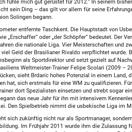
er ich fühle mich gut gerüstet für 2012.“ In seinem bis
t sein Ding – das gilt vor allem für seine Erfahrungen
nion Solingen begann.
Kilometer entfernte Taschkent. Die Hauptstadt von Usb
ie „Erschaffer“ oder „der Schöpfer“ bedeutet. Der Ver
Jahren die nationale Liga. Vier Meisterschaften und 
r viel Geld der Brasilianer Rivaldo verpflichtet wurd
resbeginn als Sportdirektor und setzt gezielt auf Na
asiliens Weltmeister-Trainer Felipe Scolari (2009 – 2
cken, sieht Brdaric hohes Potenzial in einem Land, d
en hat, sich erstmals für eine WM zu qualifizieren. Fü
Trainer dort Spezialisten einsetzen und strebt sogar 
begann das neue Jahr für ihn mit intensivem Kennenle
kei. Den Spielbetrieb nimmt die usbekische Liga im M
ht sich zukünftig nicht nur als Sportmanager, sondern
sbildung. Im Frühjahr 2011 wurde ihm die Zulassung f