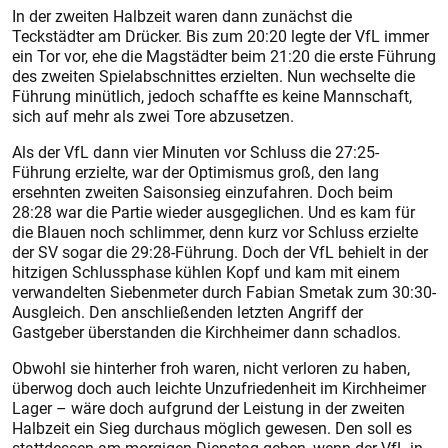
In der zweiten Halbzeit waren dann zunächst die
Teckstädter am Drücker. Bis zum 20:20 legte der VfL immer
ein Tor vor, ehe die Magstädter beim 21:20 die erste Führung
des zweiten Spielabschnittes erzielten. Nun wechselte die
Führung minütlich, jedoch schaffte es keine Mannschaft,
sich auf mehr als zwei Tore abzusetzen.
Als der VfL dann vier Minuten vor Schluss die 27:25-
Führung erzielte, war der Optimismus groß, den lang
ersehnten zweiten Saisonsieg einzufahren. Doch beim
28:28 war die Partie wieder ausgeglichen. Und es kam für
die Blauen noch schlimmer, denn kurz vor Schluss erzielte
der SV sogar die 29:28-Führung. Doch der VfL behielt in der
hitzigen Schlussphase kühlen Kopf und kam mit einem
verwandelten Siebenmeter durch Fabian Smetak zum 30:30-
Ausgleich. Den anschließenden letzten Angriff der
Gastgeber überstanden die Kirchheimer dann schadlos.
Obwohl sie hinterher froh waren, nicht verloren zu haben,
überwog doch auch leichte Unzufriedenheit im Kirchheimer
Lager – wäre doch aufgrund der Leistung in der zweiten
Halbzeit ein Sieg durchaus möglich gewesen. Den soll es