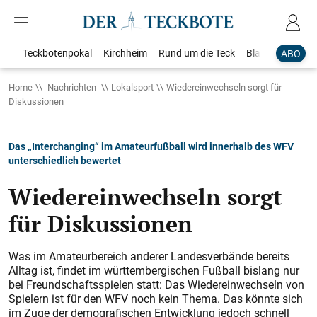
Teckbotenpokal
Kirchheim
Rund um die Teck
Blaulicht
Loka
ABO
Home
Nachrichten
Lokalsport
Wiedereinwechseln sorgt für
Diskussionen
Das „Interchanging“ im Amateurfußball wird innerhalb des WFV
unterschiedlich bewertet
Wiedereinwechseln sorgt
für Diskussionen
Was im Amateurbereich anderer Landesverbände bereits
Alltag ist, findet im württembergischen Fußball bislang nur
bei Freundschaftsspielen statt: Das Wiedereinwechseln von
Spielern ist für den WFV noch kein Thema. Das könnte sich
im Zuge der demografischen Entwicklung jedoch schnell