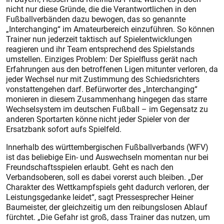
nicht nur diese Gründe, die die Verantwortlichen in den
Fußballverbänden dazu bewogen, das so genannte
„Interchanging“ im Amateurbereich einzuführen. So können
Trainer nun jederzeit taktisch auf Spielentwicklungen
reagieren und ihr Team entsprechend des Spielstands
umstellen. Einziges Problem: Der Spielfluss gerät nach
Erfahrungen aus den betroffenen Ligen mitunter verloren, da
jeder Wechsel nur mit Zustimmung des Schiedsrichters
vonstattengehen darf. Befürworter des „Interchanging“
monieren in diesem Zusammenhang hingegen das starre
Wechselsystem im deutschen Fußball – im Gegensatz zu
anderen Sportarten könne nicht jeder Spieler von der
Ersatzbank sofort aufs Spielfeld.
Innerhalb des württembergischen Fußballverbands (WFV)
ist das beliebige Ein- und Auswechseln momentan nur bei
Freundschaftsspielen erlaubt. Geht es nach den
Verbandsoberen, soll es dabei vorerst auch bleiben. „Der
Charakter des Wettkampfspiels geht dadurch verloren, der
Leistungsgedanke leidet“, sagt Pressesprecher Heiner
Baumeister, der gleichzeitig um den reibungslosen Ablauf
fürchtet. „Die Gefahr ist groß, dass Trainer das nutzen, um