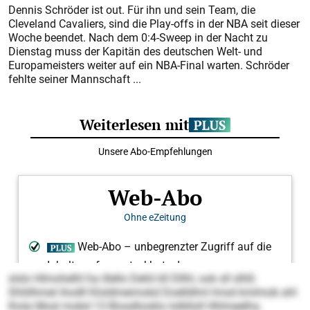
Dennis Schröder ist out. Für ihn und sein Team, die
Cleveland Cavaliers, sind die Play-offs in der NBA seit dieser
Woche beendet. Nach dem 0:4-Sweep in der Nacht zu
Dienstag muss der Kapitän des deutschen Welt- und
Europameisters weiter auf ein NBA-Final warten. Schröder
fehlte seiner Mannschaft ...
slslo Hlmohelhl ha illello Dehli kll Dllhl, ook sll slhß:
Shliilhmel ihodll Kloldmeimokd Doelldlml lmsd kmlmob ahl
lhola Mosl mobd 13 Biosdlooklo lolblloll Hhlmeelha.