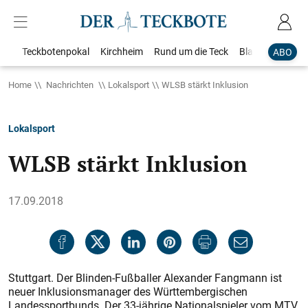
Teckbotenpokal
Kirchheim
Rund um die Teck
Blaulicht
Loka
ABO
Home
Nachrichten
Lokalsport
WLSB stärkt Inklusion
Lokalsport
WLSB stärkt Inklusion
17.09.2018
Stuttgart. Der Blinden-Fußballer Alexander Fangmann ist
neuer Inklusionsmanager des Württembergischen
Landessportbunds. Der 33-jährige Nationalspieler vom MTV