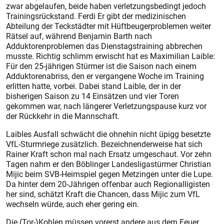
zwar abgelaufen, beide haben verletzungsbedingt jedoch
Trainingsrückstand. Ferdi Er gibt der medizinischen
Abteilung der Teckstädter mit Hüftbeugerproblemen weiter
Rätsel auf, während Benjamin Barth nach
Adduktorenproblemen das Dienstagstraining abbrechen
musste. Richtig schlimm erwischt hat es Maximilian Laible:
Für den 25-jährigen Stürmer ist die Saison nach einem
Adduktorenabriss, den er vergangene Woche im Training
erlitten hatte, vorbei. Dabei stand Laible, der in der
bisherigen Saison zu 14 Einsätzen und vier Toren
gekommen war, nach längerer Verletzungspause kurz vor
der Rückkehr in die Mannschaft.
Laibles Ausfall schwächt die ohnehin nicht üpigg besetzte
VfL-Sturmriege zusätzlich. Bezeichnenderweise hat sich
Rainer Kraft schon mal nach Ersatz umgeschaut. Vor zehn
Tagen nahm er den Böblinger Landesligastürmer Christian
Mijic beim SVB-Heimspiel gegen Metzingen unter die Lupe.
Da hinter dem 20-Jährigen offenbar auch Regionalligisten
her sind, schätzt Kraft die Chancen, dass Mijic zum VfL
wechseln würde, auch eher gering ein.
Die (Tor-)Kohlen müssen vorerst andere aus dem Feuer