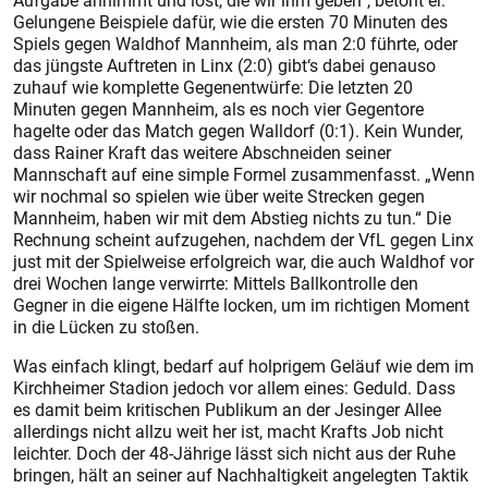
Aufgabe annimmt und löst, die wir ihm geben“, betont er.
Gelungene Beispiele dafür, wie die ersten 70 Minuten des
Spiels gegen Waldhof Mannheim, als man 2:0 führte, oder
das jüngste Auftreten in Linx (2:0) gibt‘s dabei genauso
zuhauf wie komplette Gegenentwürfe: Die letzten 20
Minuten gegen Mannheim, als es noch vier Gegentore
hagelte oder das Match gegen Walldorf (0:1). Kein Wunder,
dass Rainer Kraft das weitere Abschneiden seiner
Mannschaft auf eine simple Formel zusammenfasst. „Wenn
wir nochmal so spielen wie über weite Strecken gegen
Mannheim, haben wir mit dem Abstieg nichts zu tun.“ Die
Rechnung scheint aufzugehen, nachdem der VfL gegen Linx
just mit der Spielweise erfolgreich war, die auch Waldhof vor
drei Wochen lange verwirrte: Mittels Ballkontrolle den
Gegner in die eigene Hälfte locken, um im richtigen Moment
in die Lücken zu stoßen.
Was einfach klingt, bedarf auf holprigem Geläuf wie dem im
Kirchheimer Stadion jedoch vor allem eines: Geduld. Dass
es damit beim kritischen Publikum an der Jesinger Allee
allerdings nicht allzu weit her ist, macht Krafts Job nicht
leichter. Doch der 48-Jährige lässt sich nicht aus der Ruhe
bringen, hält an seiner auf Nachhaltigkeit angelegten Taktik