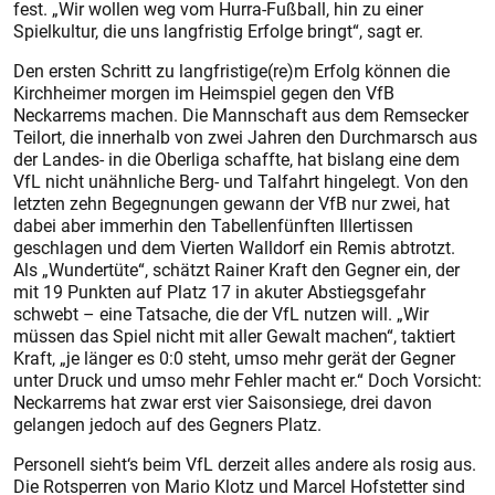
fest. „Wir wollen weg vom Hurra-Fußball, hin zu einer
Spielkultur, die uns langfristig Erfolge bringt“, sagt er.
Den ersten Schritt zu langfristige(re)m Erfolg können die
Kirchheimer morgen im Heimspiel gegen den VfB
Neckarrems machen. Die Mannschaft aus dem Remsecker
Teilort, die innerhalb von zwei Jahren den Durchmarsch aus
der Landes- in die Oberliga schaffte, hat bislang eine dem
VfL nicht unähnliche Berg- und Talfahrt hingelegt. Von den
letzten zehn Begegnungen gewann der VfB nur zwei, hat
dabei aber immerhin den Tabellenfünften Illertissen
geschlagen und dem Vierten Walldorf ein Remis abtrotzt.
Als „Wundertüte“, schätzt Rainer Kraft den Gegner ein, der
mit 19 Punkten auf Platz 17 in akuter Abstiegsgefahr
schwebt – eine Tatsache, die der VfL nutzen will. „Wir
müssen das Spiel nicht mit aller Gewalt machen“, taktiert
Kraft, „je länger es 0:0 steht, umso mehr gerät der Gegner
unter Druck und umso mehr Fehler macht er.“ Doch Vorsicht:
Neckarrems hat zwar erst vier Saisonsiege, drei davon
gelangen jedoch auf des Gegners Platz.
Personell sieht‘s beim VfL derzeit alles andere als rosig aus.
Die Rotsperren von Mario Klotz und Marcel Hofstetter sind