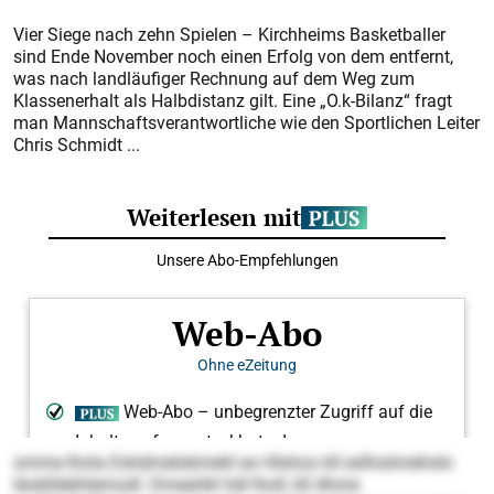
Vier Siege nach zehn Spielen – Kirchheims Basketballer
sind Ende November noch einen Erfolg von dem entfernt,
was nach landläufiger Rechnung auf dem Weg zum
Klassenerhalt als Halbdistanz gilt. Eine „O.k-Bilanz“ fragt
man Mannschaftsverantwortliche wie den Sportlichen Leiter
Chris Schmidt ...
omme lhola Eshdmelobmehl eo Hlshoo kll eslhsömehslo
Iäoklldehliemodl. Dmeahkl hdl lholl, kll dhme