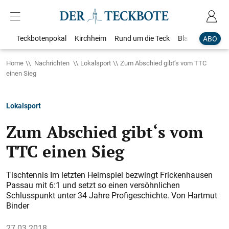
Teckbotenpokal
Kirchheim
Rund um die Teck
Blaulicht
Loka
ABO
Home
Nachrichten
Lokalsport
Zum Abschied gibt‘s vom TTC
einen Sieg
Lokalsport
Zum Abschied gibt‘s vom
TTC einen Sieg
Tischtennis Im letzten Heimspiel bezwingt Frickenhausen
Passau mit 6:1 und setzt so einen versöhnlichen
Schlusspunkt unter 34 Jahre Profigeschichte. Von Hartmut
Binder
27.03.2018