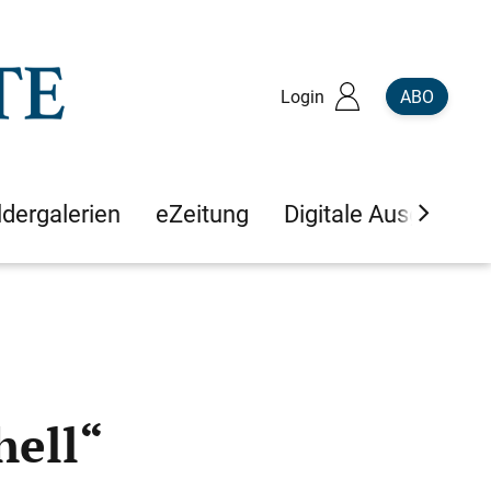
Login
ABO
ldergalerien
eZeitung
Digitale Ausgaben
hell“