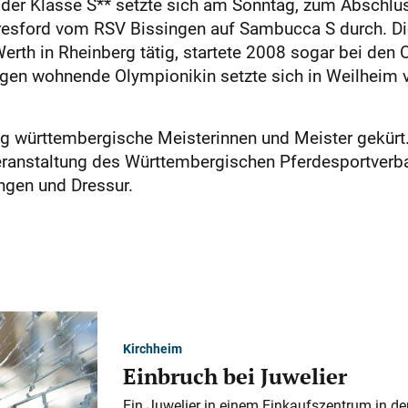
 der Klasse S** setzte sich am Sonntag, zum Abschlu
resford vom RSV Bissingen auf Sambucca S durch. Die 
rth in Rheinberg tätig, startete 2008 sogar bei den 
ngen wohnende Olympionikin setzte sich in Weilheim 
 württembergische Meisterinnen und Meister gekürt. 
eranstaltung des Württembergischen Pferdesportverb
ngen und Dressur.
Kirchheim
Einbruch bei Juwelier
Ein Juwelier in einem Einkaufszentrum in der