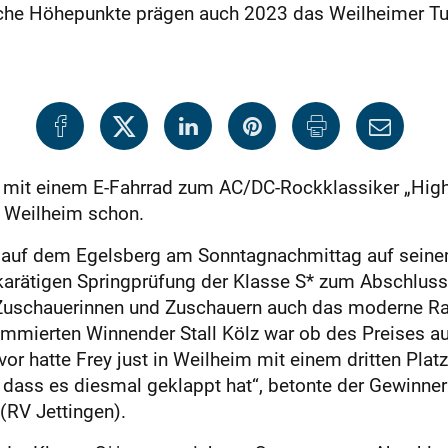
che Höhepunkte prägen auch 2023 das Weilheimer Tu
g mit einem E-Fahrrad zum AC/DC-Rockklassiker „Highw
In Weilheim schon.
 auf dem Egelsberg am Sonntagnachmittag auf seinem
hkarätigen Springprüfung der Klasse S* zum Abschlus
 Zuschauerinnen und Zuschauern auch das moderne Ra
nommierten Winnender Stall Kölz war ob des Preises a
hatte Frey just in Weilheim mit einem dritten Plat
 dass es diesmal geklappt hat“, betonte der Gewinne
(RV Jettingen).