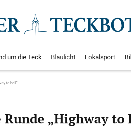
nd um die Teck
Blaulicht
Lokalsport
Bi
y to hell“
 Runde „Highway to 