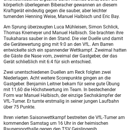
körperlich überlegenen Biberacher gewannen an diesem
Kraftgerät eindeutig gegen die sauber, aber leichter
turnenden Henning Weise, Manuel Halbisch und Eric Bay.
Am Sprung überzeugten Luca Mühleisen, Simon Schlick,
Thomas Knemeyer und Manuel Halbisch. Sie brachten ihre
Tsukaharas sauber in den Stand. Die vier Duelle und damit
die Gerätewertung ging mit 9:0 an den VfL. Am Barren
entwickelte sich ein spannender Wettkampf. Zweimal hatten
die Gäste die Nase vorn, zweimal der Gastgeber, der das
Gerät schließlich mit 6:4 für sich entschied.
Zwei unentschiedenen Duellen am Reck folgten zwei
Niederlagen. Acht weitere Scorepunkte gingen an die
Gastgeber. Benjamin Leitner bekam für seine gute Übung
mit 11,60 die Höchstwertung im Team. In bestechender
Form war Manuel Halbisch, der einzige Sechskämpfer der
VfL-Turner. Er turnte erstmalig in seiner jungen Laufbahn
über 75 Punkte.
Ihren vierten Saisonwettkampf bestreiten die VfL-Turner am
kommenden Samstag um 16 Uhr in der heimischen
Raunersporthalle gegen den TSV Geislingenjh