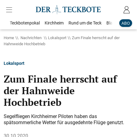
Teckbotenpokal
Kirchheim
Rund um die Teck
Blaulicht
Loka
ABO
Home
Nachrichten
Lokalsport
Zum Finale herrscht auf der
Hahnweide Hochbetrieb
Lokalsport
Zum Finale herrscht auf
der Hahnweide
Hochbetrieb
Segelfliegen Kirchheimer Piloten haben das
spätsommerliche Wetter für ausgedehnte Flüge genutzt.
30.10.2020