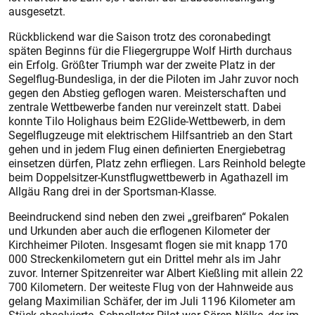
ausgesetzt.
Rückblickend war die Saison trotz des coronabedingt
späten Beginns für die Fliegergruppe Wolf Hirth durchaus
ein Erfolg. Größter Triumph war der zweite Platz in der
Segelflug-Bundesliga, in der die Piloten im Jahr zuvor noch
gegen den Abstieg geflogen waren. Meisterschaften und
zentrale Wettbewerbe fanden nur vereinzelt statt. Dabei
konnte Tilo Holighaus beim E2Glide-Wettbewerb, in dem
Segelflugzeuge mit elektrischem Hilfsantrieb an den Start
gehen und in jedem Flug einen definierten Energiebetrag
einsetzen dürfen, Platz zehn erfliegen. Lars Reinhold belegte
beim Doppelsitzer-Kunstflugwettbewerb in Agathazell im
Allgäu Rang drei in der Sportsman-Klasse.
Beeindruckend sind neben den zwei „greifbaren“ Pokalen
und Urkunden aber auch die erflogenen Kilometer der
Kirchheimer Piloten. Insgesamt flogen sie mit knapp 170
000 Streckenkilometern gut ein Drittel mehr als im Jahr
zuvor. Interner Spitzenreiter war Albert Kießling mit allein 22
700 Kilometern. Der weiteste Flug von der Hahnweide aus
gelang Maximilian Schäfer, der im Juli 1196 Kilometer am