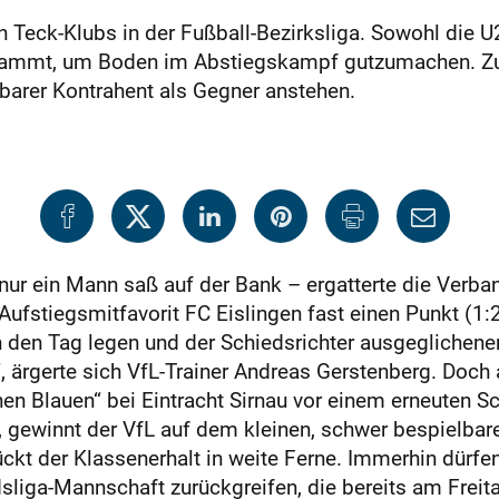
 Teck-Klubs in der Fußball-Bezirksliga. Sowohl die U
rdammt, um Boden im Abstiegskampf gutzumachen. Zum
elbarer Kontrahent als Gegner anstehen.
nur ein Mann saß auf der Bank – ergatterte die Verb
fstiegsmitfavorit FC Eislingen fast einen Punkt (1:2
den Tag legen und der Schiedsrichter ausgeglichener 
 ärgerte sich VfL-Trainer Andreas Gerstenberg. Doc
nen Blauen“ bei Eintracht Sirnau vor einem erneuten 
 gewinnt der VfL auf dem kleinen, schwer bespielbaren
rückt der Klassenerhalt in weite Ferne. Immerhin dürfe
sliga-Mannschaft zurückgreifen, die bereits am Freita