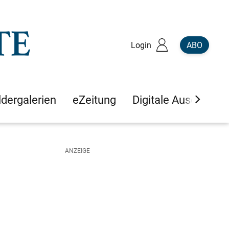
Login
ABO
ldergalerien
eZeitung
Digitale Ausgaben