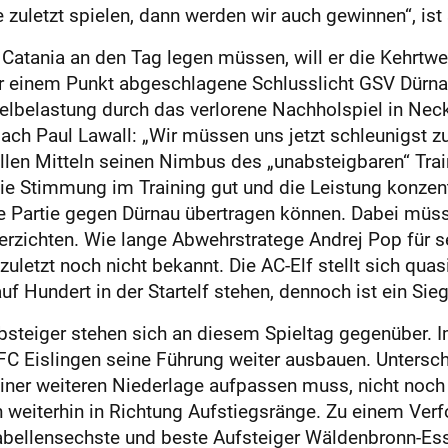
zuletzt spielen, dann werden wir auch gewinnen“, ist 
Catania an den Tag legen müssen, will er die Kehrtw
r einem Punkt abgeschlagene Schlusslicht GSV Dürna
elbelastung durch das verlorene Nachholspiel in Neck
ch Paul Lawall: „Wir müssen uns jetzt schleunigst z
allen Mitteln seinen Nimbus des „unabsteigbaren“ Trai
e Stimmung im Training gut und die Leistung konzentri
e Partie gegen Dürnau übertragen können. Dabei müssen
verzichten. Wie lange Abwehrstratege Andrej Pop für s
uletzt noch nicht bekannt. Die AC-Elf stellt sich quasi
f Hundert in der Startelf stehen, dennoch ist ein Sieg
bsteiger stehen sich an diesem Spieltag gegenüber. Im
C Eislingen seine Führung weiter ausbauen. Unterschi
iner weiteren Niederlage aufpassen muss, nicht noch 
 weiterhin in Richtung Aufstiegsränge. Zu einem Ver
bellensechste und beste Aufsteiger Wäldenbronn-Essl