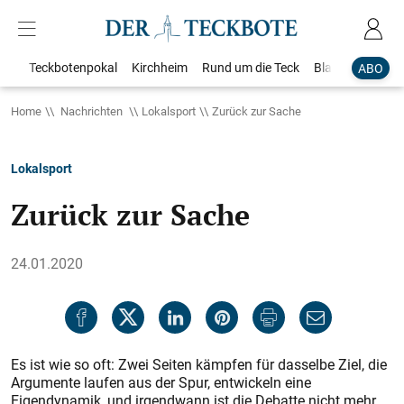
Teckbotenpokal
Kirchheim
Rund um die Teck
Blaulicht
Loka
ABO
Home
Nachrichten
Lokalsport
Zurück zur Sache
Lokalsport
Zurück zur Sache
24.01.2020
Es ist wie so oft: Zwei Seiten kämpfen für dasselbe Ziel, die
Argumente laufen aus der Spur, entwickeln eine
Eigendynamik, und irgendwann ist die Debatte nicht mehr