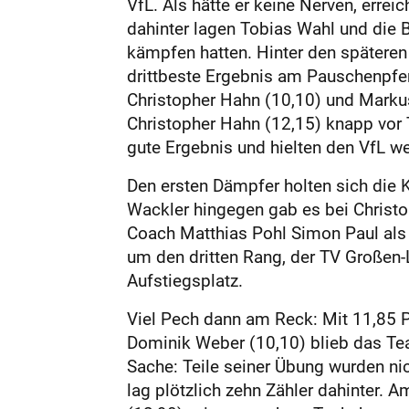
VfL. Als hätte er keine Nerven, erre
dahinter lagen Tobias Wahl und die 
kämpfen hatten. Hinter den späteren
drittbeste Ergebnis am Pauschenpfer
Chris­topher Hahn (10,10) und Markus
Christopher Hahn (12,15) knapp vor 
gute Ergebnis und hielten den VfL we
Den ersten Dämpfer holten sich die K
Wackler hingegen gab es bei Christo
Coach Matthias Pohl Simon Paul als 
um den dritten Rang, der TV Großen-
Aufstiegsplatz.
Viel Pech dann am Reck: Mit 11,85 P
Dominik Weber (10,10) blieb das Tea
Sache: Teile seiner Übung wurden n
lag plötzlich zehn Zähler dahinter. 