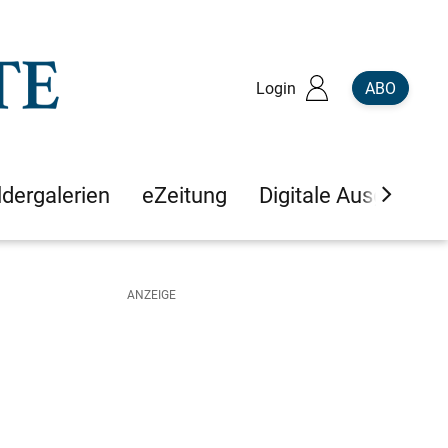
Login
ABO
ldergalerien
eZeitung
Digitale Ausgaben