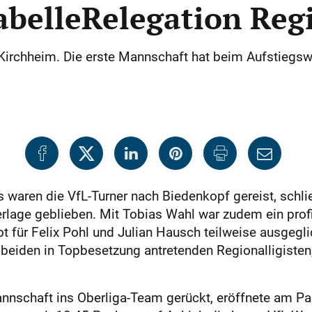
abelleRelegation Reg
 Kirchheim. Die erste Mannschaft hat beim Aufstiegs
aren die VfL-Turner nach Biedenkopf gereist, schli
lage geblieben. Mit Tobias Wahl war zudem ein profi
t für Felix Pohl und Julian Hausch teilweise ausgegli
n beiden in Topbesetzung antretenden Regionalligiste
annschaft ins Oberliga-Team gerückt, eröffnete am P