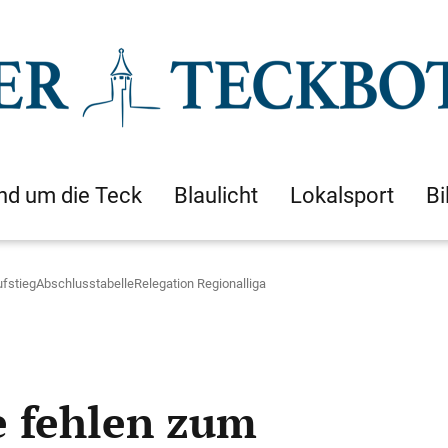
nd um die Teck
Blaulicht
Lokalsport
Bi
fstiegAbschlusstabelleRelegation Regionalliga
e fehlen zum