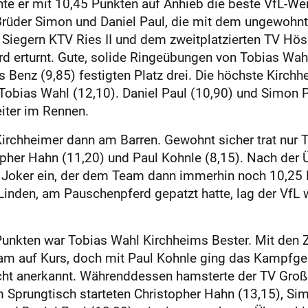
ichte er mit 10,45 Punkten auf Anhieb die beste VfL-W
Brüder Simon und Daniel Paul, die mit dem ungewohn
 Siegern KTV Ries II und dem zweitplatzierten TV Hös
d erturnt. Gute, solide Ringeübungen von Tobias Wah
 Benz (9,85) festigten Platz drei. Die höchste Kirch
Tobias Wahl (12,10). Daniel Paul (10,90) und Simon P
iter im Rennen.
irchheimer dann am Barren. Gewohnt sicher trat nur T
pher Hahn (11,20) und Paul Kohnle (8,15). Nach der
Joker ein, der dem Team dann immerhin noch 10,25 P
Linden, am Pauschenpferd gepatzt hatte, lag der VfL 
unkten war Tobias Wahl Kirchheims Bester. Mit den 
m auf Kurs, doch mit Paul Kohnle ging das Kampfgeri
icht anerkannt. Währenddessen hamsterte der TV Groß
Am Sprungtisch starteten Christopher Hahn (13,15), Si