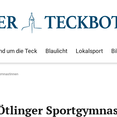
nd um die Teck
Blaulicht
Lokalsport
Bi
gymnastinnen
 Ötlinger Sportgymna