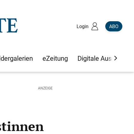
Login
ABO
ldergalerien
eZeitung
Digitale Ausgaben
stinnen