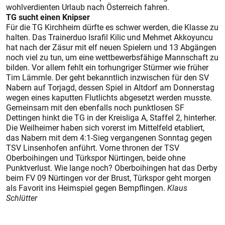
wohlverdienten Urlaub nach Österreich fahren.
TG sucht einen Knipser
Für die TG Kirchheim dürfte es schwer werden, die Klasse zu
halten. Das Trainerduo Israfil Kilic und Mehmet Akkoyuncu
hat nach der Zäsur mit elf neuen Spielern und 13 Abgängen
noch viel zu tun, um eine wettbewerbsfähige Mannschaft zu
bilden. Vor allem fehlt ein torhungriger Stürmer wie früher
Tim Lämmle. Der geht bekanntlich inzwischen für den SV
Nabern auf Torjagd, dessen Spiel in Altdorf am Donnerstag
wegen eines kaputten Flutlichts abgesetzt werden musste.
Gemeinsam mit den ebenfalls noch punktlosen SF
Dettingen hinkt die TG in der Kreisliga A, Staffel 2, hinterher.
Die Weilheimer haben sich vorerst im Mittelfeld etabliert,
das Nabern mit dem 4:1-Sieg vergangenen Sonntag gegen
TSV Linsenhofen anführt. Vorne thronen der TSV
Oberboihingen und Türkspor Nürtingen, beide ohne
Punktverlust. Wie lange noch? Oberboihingen hat das Derby
beim FV 09 Nürtingen vor der Brust, Türkspor geht morgen
als Favorit ins Heimspiel gegen Bempflingen.
Klaus
Schlütter