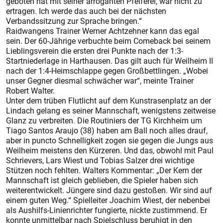
geboten hat mit seiner arroganten Pfeiferei, war nicht zu
ertragen. Ich werde das auch bei der nächsten
Verbandssitzung zur Sprache bringen.“
Raidwangens Trainer Werner Achtzehner kann das egal
sein. Der 60-Jährige verbuchte beim Comeback bei seinem
Lieblingsverein die ersten drei Punkte nach der 1:3-
Startniederlage in Harthausen. Das gilt auch für Weilheim II
nach der 1:4-Heimschlappe gegen Großbettlingen. „Wobei
unser Gegner diesmal schwächer war“, meinte Trainer
Robert Walter.
Unter dem trüben Flutlicht auf dem Kunstrasenplatz an der
Lindach gelang es seiner Mannschaft, wenigstens zeitweise
Glanz zu verbreiten. Die Routiniers der TG Kirchheim um
Tiago Santos Araujo (38) haben am Ball noch alles drauf,
aber in puncto Schnelligkeit zogen sie gegen die Jungs aus
Weilheim meistens den Kürzeren. Und das, obwohl mit Paul
Schrievers, Lars Wiest und Tobias Salzer drei wichtige
Stützen noch fehlten. Walters Kommentar: „Der Kern der
Mannschaft ist gleich geblieben, die Spieler haben sich
weiterentwickelt. Jüngere sind dazu gestoßen. Wir sind auf
einem guten Weg.“ Spielleiter Joachim Wiest, der nebenbei
als Aushilfs-Linienrichter fungierte, nickte zustimmend. Er
konnte unmittelbar nach Spielschluss beruhigt in den