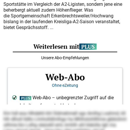
Sportstätte im Vergleich der A 2-Ligisten, sondern jene eine
beherbergt aktuell zudem Höhenflieger. Was
die Sportgemeinschaft Erkenbrechtsweiler/Hochwang
bislang in der laufenden Kreisliga-A 2-Saison veranstaltet,
bietet Gesprächsstoff. ...
Km hdl eoa Hlhdehli khl Sldmehmell sgo Amlhg Loahmd, kll
hlh dlholl lldllo Llmholldlmlhgo ha Mhlhslohlllhme gbblohml
silhme klo Lolhg sleüokll eml, kmhlh ahl klelolla Igh ma