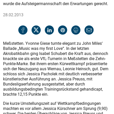
wurde die Aufsteigermannschaft den Erwartungen gerecht.
28.02.2013
Meßstetten. Yvonne Giese turnte elegant zu John Miles‘
Ballade „Music was my first Love“. In der letzten
Akrobatikbahn ging Isabel Schubert die Kraft aus, dennoch
knackte sie als erste VfL-Turnerin in Meßstetten die Zehn-
Punkte-Marke. Bei ihrem ersten Kürwettkampf präsentierte
sich der Neuzugang aus Wernau, Leonie Heinsch, gut. Dem
schloss sich Jessica Pacholek mit deutlich verbesserter
künstlerischer Ausführung an. Jessica Preuss, mit
Bundesligaerfahrung ausgestattet, aber durch
ausbildungsbedingten Trainingsrückstand gehandicapt,
brachte 12,15 Punkte ein.
Die kurze Umstellungszeit auf Wettkampfbedingungen
machten es vor allem Jessica Kürschner am Sprung (9,90)
schwer. Die beiden Überschläge von Jessica Preuss und