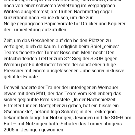
noch von einer schweren Verletzung im vergangenen
Winters ausgebremst, am frühen Nachmittag sogar
kurzerhand nach Hause düsen, um die zur
Neige gegangenen Papiervorräte für Drucker und Kopierer
der Turnierleitung aufzufüllen.
Zeit, um das Geschehen auf den beiden Plätzen zu
verfolgen, blieb da kaum. Lediglich beim Spiel „seines“
Teams fieberte der Turnier-Boss mit. Mehr noch: Den
entscheidenden Treffer zum 3:2-Sieg der SGOH gegen
Wernau per Foulelfmeter feierte der sonst eher ruhige
Preissner mit einem ausgelassenen Jubelschrei inklusive
geballter Fäuste.
Derweil haderte der Trainer der unterlegenen Wernauer
etwas mit dem Pfiff, der das Team vom Kehlenberg das
sicher geglaubte Remis kostete. „In der Nachspielzeit
Elfmeter für den Gastgeber zu geben, hat ein bissle ein
G’schmäckle“, befand Ingo Schäfer, in der Teckregion
bekanntlich lange für Notzingen, Jesingen und die SGEH am
Ball – mit Notzingen hatte Schäfer das Turnier übrigens
2005 in Jesingen gewonnen.