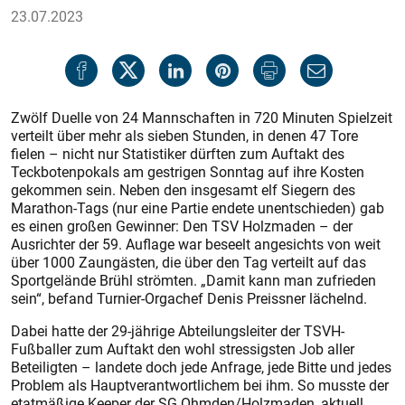
23.07.2023
Zwölf Duelle von 24 Mannschaften in 720 Minuten Spielzeit
verteilt über mehr als sieben Stunden, in denen 47 Tore
fielen – nicht nur Statistiker dürften zum Auftakt des
Teckbotenpokals am gestrigen Sonntag auf ihre Kosten
gekommen sein. Neben den insgesamt elf Siegern des
Marathon-Tags (nur eine Partie endete unentschieden) gab
es einen großen Gewinner: Den TSV Holzmaden – der
Ausrichter der 59. Auflage war beseelt angesichts von weit
über 1000 Zaungästen, die über den Tag verteilt auf das
Sportgelände Brühl strömten. „Damit kann man zufrieden
sein“, befand Turnier-Orgachef Denis Preissner lächelnd.
Dabei hatte der 29-jährige Abteilungsleiter der TSVH-
Fußballer zum Auftakt den wohl stressigsten Job aller
Beteiligten – landete doch jede Anfrage, jede Bitte und jedes
Problem als Hauptverantwortlichem bei ihm. So musste der
etatmäßige Keeper der SG Ohmden/Holzmaden, aktuell