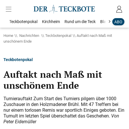
Teckbotenpokal
Kirchheim
Rund um die Teck
Blaulicht
Loka
ABO
Home
Nachrichten
Teckbotenpokal
Auftakt nach Maß mit
unschönem Ende
Teckbotenpokal
Auftakt nach Maß mit
unschönem Ende
Turnierauftakt Zum Start des Turniers pilgern über 1000
Zuschauer in den Holzmadener Brühl. Mit 47 Treffern bei
nur einem torlosen Remis war sportlich Einiges geboten. Ein
Tumult im letzten Spiel überschattet das Geschehen.
Von
Peter Eidemüller