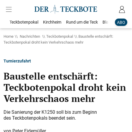
Teckbotenpokal
Kirchheim
Rund um die Teck
Blaulicht
Loka
ABO
Home
Nachrichten
Teckbotenpokal
Baustelle entschärft:
Teckbotenpokal droht kein Verkehrschaos mehr
Turnierzufahrt
Baustelle entschärft:
Teckbotenpokal droht kein
Verkehrschaos mehr
Die Sanierung der K1250 soll bis zum Beginn
des Teckbotenpokals beendet sein.
Peter Eidemüller