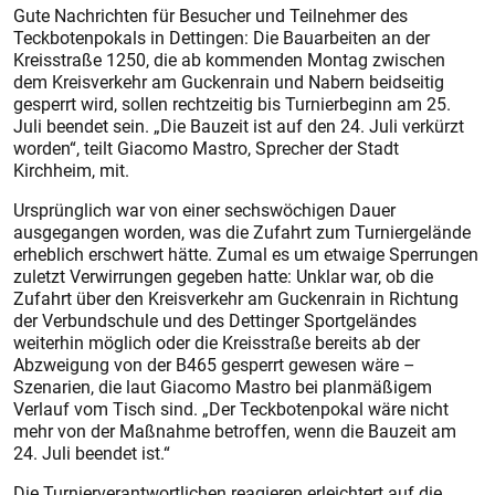
Gute Nachrichten für Besucher und Teilnehmer des
Teckbotenpokals in Dettingen: Die Bauarbeiten an der
Kreisstraße 1250, die ab kommenden Montag zwischen
dem Kreisverkehr am Guckenrain und Nabern beidseitig
gesperrt wird, sollen rechtzeitig bis Turnierbeginn am 25.
Juli beendet sein. „Die Bauzeit ist auf den 24. Juli verkürzt
worden“, teilt Giacomo Mastro, Sprecher der Stadt
Kirchheim, mit.
Ursprünglich war von einer sechswöchigen Dauer
ausgegangen worden, was die Zufahrt zum Turniergelände
erheblich erschwert hätte. Zumal es um etwaige Sperrungen
zuletzt Verwirrungen gegeben hatte: Unklar war, ob die
Zufahrt über den Kreisverkehr am Guckenrain in Richtung
der Verbundschule und des Dettinger Sportgeländes
weiterhin möglich oder die Kreisstraße bereits ab der
Abzweigung von der B465 gesperrt gewesen wäre –
Szenarien, die laut Giacomo Mastro bei planmäßigem
Verlauf vom Tisch sind. „Der Teckbotenpokal wäre nicht
mehr von der Maßnahme betroffen, wenn die Bauzeit am
24. Juli beendet ist.“
Die Turnierverantwortlichen reagieren erleichtert auf die