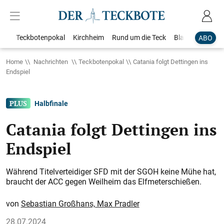
Teckbotenpokal
Kirchheim
Rund um die Teck
Blaulicht
Loka
ABO
Home
Nachrichten
Teckbotenpokal
Catania folgt Dettingen ins
Endspiel
Halbfinale
Catania folgt Dettingen ins
Endspiel
Während Titelverteidiger SFD mit der SGOH keine Mühe hat,
braucht der ACC gegen Weilheim das Elfmeterschießen.
Sebastian Großhans, Max Pradler
28.07.2024