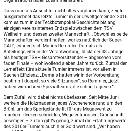
Organisationsfäden zusammenlaufen.
Dass man als Ausrichter nicht alles vorplanen kann, zeigte
ausgerechnet das letzte Turnier in der Urweltgemeinde: 2016
kam es zum in der Teckbotenpokal-Geschichte bislang
einzigen vereinsinternen Endspiel zwischen dem TSV
Weilheim und dessen zweiter Mannschaft. „Obwohl es beide
Mannschaften verdient hatten, war es natürlich der Super-
GAU“, erinnert sich Marius Remmler. Damals als
Abteilungsleiter in der Verantwortung, blickt der 43-Jährige
als heutiger TSVH-Gesamtvorsitzender – abgesehen vom
faden Finale – wohlwollend sieben Jahre zurück. Zumal der
Lerneffekt fürs aktuelle Turnier immens ist, vor allem in
Sachen Effizienz. „Damals hatten wir in der Vorbereitung
bestimmt doppelt so viele Sitzungen“, so Remmler, „jetzt
haben wir mehrere Spezialteams, die schnell agieren.“
Dem Zufall wird dabei nichts überlassen. Seit Mitte Juni
werkeln die Holzmadener jedes Wochenende rund um den
Brühl, um das Sportgelände fit für das Megaevent zu
machen: Hecken schneiden, Wege entmoosen, Grünschnitt
beseitigen – zu tun gibt’s genug, zumal die Erfahrungswerte
des 2016er-Turniers auch hier Gold wert sind. „Wir haben