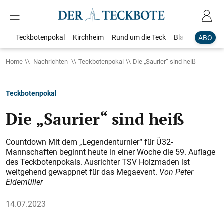
Teckbotenpokal
Kirchheim
Rund um die Teck
Blaulicht
Loka
ABO
Home
Nachrichten
Teckbotenpokal
Die „Saurier“ sind heiß
Teckbotenpokal
Die „Saurier“ sind heiß
Countdown Mit dem „Legendenturnier“ für Ü 32-
Mannschaften beginnt heute in einer Woche die 59. Auflage
des Teckbotenpokals. Ausrichter TSV Holzmaden ist
weitgehend gewappnet für das Megaevent.
Von Peter
Eidemüller
14.07.2023