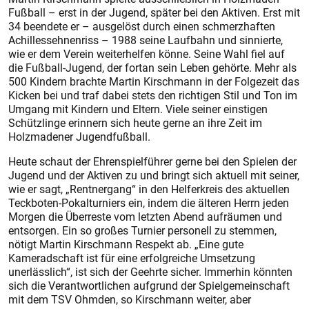
Fußball – erst in der Jugend, später bei den Aktiven. Erst mit
34 beendete er – ausgelöst durch einen schmerzhaften
Achillessehnenriss – 1988 seine Laufbahn und sinnierte,
wie er dem Verein weiterhelfen könne. Seine Wahl fiel auf
die Fußball-Jugend, der fortan sein Leben gehörte. Mehr als
500 Kindern brachte Martin Kirschmann in der Folgezeit das
Kicken bei und traf dabei stets den richtigen Stil und Ton im
Umgang mit Kindern und Eltern. Viele seiner einstigen
Schützlinge erinnern sich heute gerne an ihre Zeit im
Holzmadener Jugendfußball.
Heute schaut der Ehrenspielführer gerne bei den Spielen der
Jugend und der Aktiven zu und bringt sich aktuell mit seiner,
wie er sagt, „Rentnergang“ in den Helferkreis des aktuellen
Teckboten-Pokalturniers ein, indem die älteren Herrn jeden
Morgen die Überreste vom letzten Abend aufräumen und
entsorgen. Ein so großes Turnier personell zu stemmen,
nötigt Martin Kirschmann Respekt ab. „Eine gute
Kameradschaft ist für eine erfolgreiche Umsetzung
unerlässlich“, ist sich der Geehrte sicher. Immerhin könnten
sich die Verantwortlichen aufgrund der Spielgemeinschaft
mit dem TSV Ohmden, so Kirschmann weiter, aber