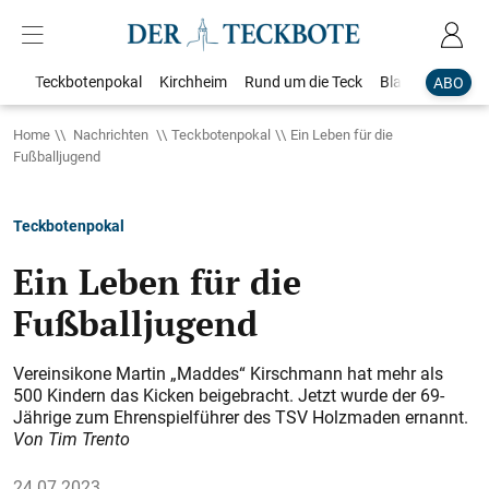
Teckbotenpokal
Kirchheim
Rund um die Teck
Blaulicht
Loka
ABO
Home
Nachrichten
Teckbotenpokal
Ein Leben für die
Fußballjugend
Teckbotenpokal
Ein Leben für die
Fußballjugend
Vereinsikone Martin „Maddes“ Kirschmann hat mehr als
500 Kindern das Kicken beigebracht. Jetzt wurde der 69-
Jährige zum Ehrenspielführer des TSV Holzmaden ernannt.
Von Tim Trento
24.07.2023