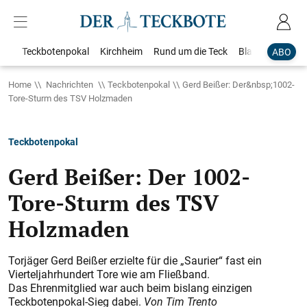
Teckbotenpokal
Kirchheim
Rund um die Teck
Blaulicht
Loka
ABO
Home
Nachrichten
Teckbotenpokal
Gerd Beißer: Der&nbsp;1002-
Tore-Sturm des TSV Holzmaden
Teckbotenpokal
Gerd Beißer: Der 1002-
Tore-Sturm des TSV
Holzmaden
Torjäger Gerd Beißer erzielte für die „Saurier“ fast ein
Vierteljahrhundert Tore wie am Fließband.
Das Ehrenmitglied war auch beim bislang einzigen
Teckbotenpokal-Sieg dabei.
Von Tim Trento