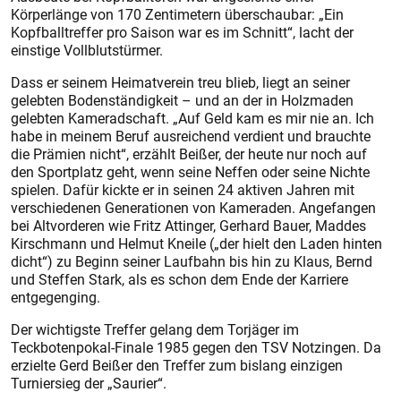
Körperlänge von 170 Zentimetern überschaubar: „Ein
Kopfballtreffer pro Saison war es im Schnitt“, lacht der
einstige Vollblutstürmer.
Dass er seinem Heimatverein treu blieb, liegt an seiner
gelebten Bodenständigkeit – und an der in Holzmaden
gelebten Kameradschaft. „Auf Geld kam es mir nie an. Ich
habe in meinem Beruf ausreichend verdient und brauchte
die Prämien nicht“, erzählt Beißer, der heute nur noch auf
den Sportplatz geht, wenn seine Neffen oder seine Nichte
spielen. Dafür kickte er in seinen 24 aktiven Jahren mit
verschiedenen Generationen von Kameraden. Angefangen
bei Altvorderen wie Fritz Attinger, Gerhard Bauer, Maddes
Kirschmann und Helmut Knei­le („der hielt den Laden hinten
dicht“) zu Beginn seiner Laufbahn bis hin zu Klaus, Bernd
und Steffen Stark, als es schon dem Ende der Karriere
entgegenging.
Der wichtigste Treffer gelang dem Torjäger im
Teckbotenpokal-Finale 1985 gegen den TSV Notzingen. Da
erzielte Gerd Beißer den Treffer zum bislang einzigen
Turniersieg der „Saurier“.