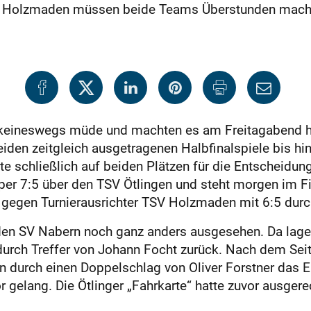
und Holzmaden müssen beide Teams Überstunden mac
 keineswegs müde und machten es am Freitagabend h
beiden zeitgleich ausgetragenen Halbfinalspiele bis h
e schließlich auf beiden Plätzen für die Entscheidu
per 7:5 über den TSV Ötlingen und steht morgen im F
 gegen Turnierausrichter TSV Holzmaden mit 6:5 durc
r den SV Nabern noch ganz anders ausgesehen. Da lag
 durch Treffer von Johann Focht zurück. Nach dem Se
en durch einen Doppelschlag von Oliver Forstner das 
 gelang. Die Ötlinger „Fahrkarte“ hatte zuvor ausgere