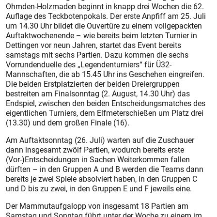
Ohmden-Holzmaden beginnt in knapp drei Wochen die 62.
Auflage des Teckbotenpokals. Der erste Anpfiff am 25. Juli
um 14.30 Uhr bildet die Ouvertüre zu einem vollgepackten
Auftaktwochenende – wie bereits beim letzten Turnier in
Dettingen vor neun Jahren, startet das Event bereits
samstags mit sechs Partien. Dazu kommen die sechs
Vorrundenduelle des „Legendenturniers“ für Ü32-
Mannschaften, die ab 15.45 Uhr ins Geschehen eingreifen.
Die beiden Erstplatzierten der beiden Dreiergruppen
bestreiten am Finalsonntag (2. August, 14.30 Uhr) das
Endspiel, zwischen den beiden Entscheidungsmatches des
eigentlichen Turniers, dem Elfmeterschießen um Platz drei
(13.30) und dem großen Finale (16).
Am Auftaktsonntag (26. Juli) warten auf die Zuschauer
dann insgesamt zwölf Partien, wodurch bereits erste
(Vor-)Entscheidungen in Sachen Weiterkommen fallen
dürften – in den Gruppen A und B werden die Teams dann
bereits je zwei Spiele absolviert haben, in den Gruppen C
und D bis zu zwei, in den Gruppen E und F jeweils eine.
Der Mammutaufgalopp von insgesamt 18 Partien am
Samstag und Sonntag führt unter der Woche zu einem im