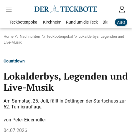
Teckbotenpokal
Kirchheim
Rund um die Teck
Blaulicht
Loka
ABO
Home
Nachrichten
Teckbotenpokal
Lokalderbys, Legenden und
Live-Musik
Countdown
Lokalderbys, Legenden und
Live-Musik
Am Samstag, 25. Juli, fällt in Dettingen der Startschuss zur
62. Turnierauflage.
Peter Eidemüller
04.07.2026