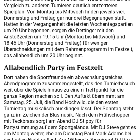
Vergleich zu anderen Turnieren deutlich entzerrteren
Spielplan: Von Montag bis Mittwoch finden jeweils vier,
Donnerstag und Freitag gar nur drei Begegnungen statt.
Hatten in der Vergangenheit die letzten Wochentagspartien
um 20 Uhr begonnen, sorgen die Dettinger mit den
Anstoßzeiten um 19.15 Uhr (Montag bis Mittwoch) und
18.45 Uhr (Donnerstag und Freitag) für weniger
Überschneidungen mit dem Rahmenprogramm im Festzelt,
das allabendlich um 20 Uhr beginnt.
Allabendlich Party im Festzelt
Dort haben die Sportfreunde ein abwechslungsreiches
Abendprogramm zusammengestellt, das den Turnierbesuch
weit über die Spiele hinaus zu einem Treffpunkt für die
ganze Region machen soll. Den Auftakt übernimmt am
Samstag, 25. Juli, die Band Hochwild, die den ersten
Turniertag musikalisch ausklingen lässt. Der Sonntag steht
ganz im Zeichen der Blasmusik. Nach dem Frühschoppen
mit Teckbrass sorgt am Abend DJ Stippy für
Partystimmung auf dem Sportgelände. Mit DJ Steve geht es
am Montag weiter, ehe am Dienstag Paul Mark Adams bei
der Ladies Night auflegt. Am Mittwoch übernimmt DJ Pfize