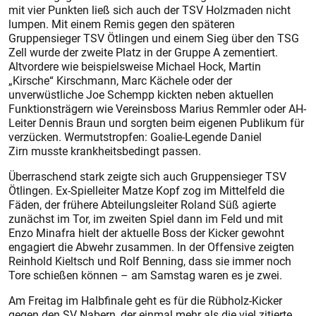
mit vier Punkten ließ sich auch der TSV Holzmaden nicht
lumpen. Mit einem Remis gegen den späteren
Gruppensieger TSV Ötlingen und einem Sieg über den TSG
Zell wurde der zweite Platz in der Gruppe A zementiert.
Altvordere wie beispielsweise Michael Hock, Martin
„Kirsche“ Kirschmann, Marc Kächele oder der
unverwüstliche Joe Schempp kickten neben aktuellen
Funktionsträgern wie Vereinsboss Marius Remmler oder AH-
Leiter Dennis Braun und sorgten beim eigenen Publikum für
verzücken. Wermutstropfen: Goalie-Legende Daniel
Zirn musste krankheitsbedingt passen.
Überraschend stark zeigte sich auch Gruppensieger TSV
Ötlingen. Ex-Spielleiter Matze Kopf zog im Mittelfeld die
Fäden, der frühere Abteilungsleiter Roland Süß agierte
zunächst im Tor, im zweiten Spiel dann im Feld und mit
Enzo Minafra hielt der aktuelle Boss der Kicker gewohnt
engagiert die Abwehr zusammen. In der Offensive zeigten
Reinhold Kieltsch und Rolf Benning, dass sie immer noch
Tore schießen können – am Samstag waren es je zwei.
Am Freitag im Halbfinale geht es für die Rübholz-Kicker
gegen den SV Nabern, der einmal mehr als die viel zitierte