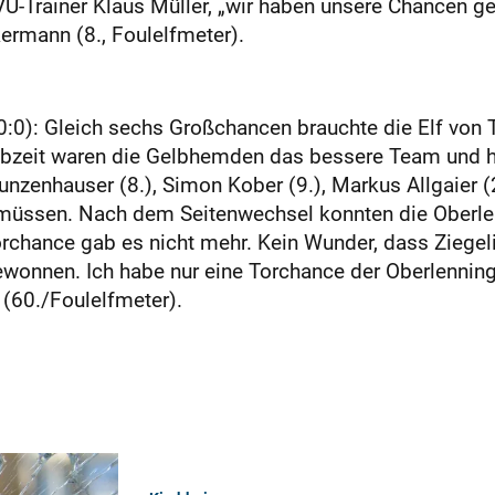
U-Trainer Klaus Müller, „wir haben unsere Chancen geh
kermann (8., Foulelfmeter).
:0): Gleich sechs Großchancen brauchte die Elf von T
albzeit waren die Gelbhemden das bessere Team und h
nzenhauser (8.), Simon Kober (9.), Markus Allgaier 
en müssen. Nach dem Seitenwechsel konnten die Oberle
orchance gab es nicht mehr. Kein Wunder, dass Ziege
gewonnen. Ich habe nur eine Torchance der Oberlenning
 (60./Foulelfmeter).