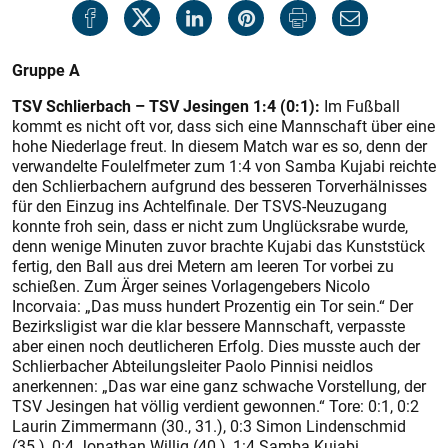
Gruppe A
TSV Schlierbach – TSV Jesingen 1:4 (0:1):
Im Fußball
kommt es nicht oft vor, dass sich eine Mannschaft über eine
hohe Niederlage freut. In diesem Match war es so, denn der
verwandelte Foulelfmeter zum 1:4 von Samba Kujabi reichte
den Schlierbachern aufgrund des besseren Torverhälnisses
für den Einzug ins Achtelfinale. Der TSVS-Neuzugang
konnte froh sein, dass er nicht zum Unglücksrabe wurde,
denn wenige Minuten zuvor brachte Kujabi das Kunststück
fertig, den Ball aus drei Metern am leeren Tor vorbei zu
schießen. Zum Ärger seines Vorlagengebers Nicolo
Incorvaia: „Das muss hundert Prozentig ein Tor sein.“ Der
Bezirksligist war die klar bessere Mannschaft, verpasste
aber einen noch deutlicheren Erfolg. Dies musste auch der
Schlierbacher Abteilungsleiter Paolo Pinnisi neidlos
anerkennen: „Das war eine ganz schwache Vorstellung, der
TSV Jesingen hat völlig verdient gewonnen.“ Tore: 0:1, 0:2
Laurin Zimmermann (30., 31.), 0:3 Simon Lindenschmid
(35.), 0:4 Jonathan Willig (40.), 1:4 Samba Kujabi