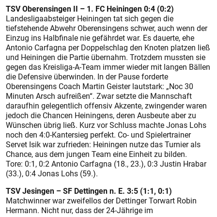
TSV Oberensingen II – 1. FC Heiningen 0:4 (0:2)
Landesligaabsteiger Heiningen tat sich gegen die
tiefstehende Abwehr Oberensingens schwer, auch wenn der
Einzug ins Halbfinale nie gefährdet war. Es dauerte, ehe
Antonio Carfagna per Doppelschlag den Knoten platzen ließ
und Heiningen die Partie übernahm. Trotzdem mussten sie
gegen das Kreisliga-A-Team immer wieder mit langen Bällen
die Defensive überwinden. In der Pause forderte
Oberensingens Coach Martin Geister lautstark: „Noc 30
Minuten Arsch aufreißen“. Zwar setzte die Mannschaft
daraufhin gelegentlich offensiv Akzente, zwingender waren
jedoch die Chancen Heiningens, deren Ausbeute aber zu
Wünschen übrig ließ. Kurz vor Schluss machte Jonas Lohs
noch den 4:0-Kantersieg perfekt. Co- und Spielertrainer
Servet Isik war zufrieden: Heiningen nutze das Turnier als
Chance, aus dem jungen Team eine Einheit zu bilden.
Tore: 0:1, 0:2 Antonio Carfagna (18., 23.), 0:3 Justin Hrabar
(33.), 0:4 Jonas Lohs (59.).
TSV Jesingen – SF Dettingen n. E. 3:5 (1:1, 0:1)
Matchwinner war zweifellos der Dettinger Torwart Robin
Hermann. Nicht nur, dass der 24-Jährige im