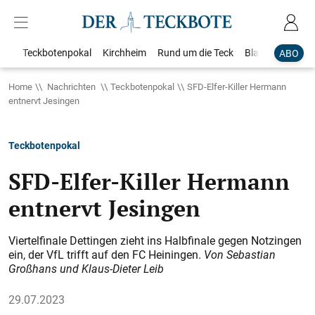
Teckbotenpokal
Kirchheim
Rund um die Teck
Blaulicht
Loka
ABO
Home
Nachrichten
Teckbotenpokal
SFD-Elfer-Killer Hermann
entnervt Jesingen
Teckbotenpokal
SFD-Elfer-Killer Hermann
entnervt Jesingen
Viertelfinale Dettingen zieht ins Halbfinale gegen Notzingen
ein, der VfL trifft auf den FC Heiningen.
Von Sebastian
Großhans und Klaus-Dieter Leib
29.07.2023