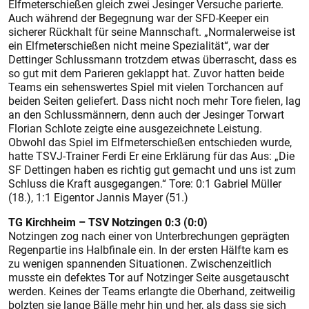
Elfmeterschießen gleich zwei Jesinger Versuche parierte.
Auch während der Begegnung war der SFD-Keeper ein
sicherer Rückhalt für seine Mannschaft. „Normalerweise ist
ein Elfmeterschießen nicht meine Spezialität“, war der
Dettinger Schlussmann trotzdem etwas überrascht, dass es
so gut mit dem Parieren geklappt hat. Zuvor hatten beide
Teams ein sehenswertes Spiel mit vielen Torchancen auf
beiden Seiten geliefert. Dass nicht noch mehr Tore fielen, lag
an den Schlussmännern, denn auch der Jesinger Torwart
Florian Schlote zeigte eine ausgezeichnete Leistung.
Obwohl das Spiel im Elfmeterschießen entschieden wurde,
hatte TSVJ-Trainer Ferdi Er eine Erklärung für das Aus: „Die
SF Dettingen haben es richtig gut gemacht und uns ist zum
Schluss die Kraft ausgegangen.“ Tore: 0:1 Gabriel Müller
(18.), 1:1 Eigentor Jannis Mayer (51.)
TG Kirchheim – TSV Notzingen 0:3 (0:0)
Notzingen zog nach einer von Unterbrechungen geprägten
Regenpartie ins Halbfinale ein. In der ersten Hälfte kam es
zu wenigen spannenden Situationen. Zwischenzeitlich
musste ein defektes Tor auf Notzinger Seite ausgetauscht
werden. Keines der Teams erlangte die Oberhand, zeitweilig
bolzten sie lange Bälle mehr hin und her, als dass sie sich