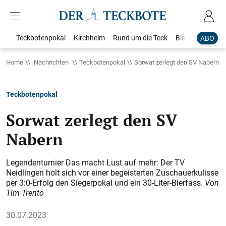
Teckbotenpokal
Kirchheim
Rund um die Teck
Blaulicht
Loka
ABO
Home
Nachrichten
Teckbotenpokal
Sorwat zerlegt den SV Nabern
Teckbotenpokal
Sorwat zerlegt den SV
Nabern
Legendenturnier Das macht Lust auf mehr: Der TV
Neidlingen holt sich vor einer begeisterten Zuschauerkulisse
per 3:0-Erfolg den Siegerpokal und ein 30-Liter-Bierfass.
Von
Tim Trento
30.07.2023