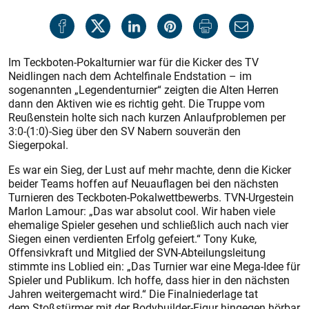
Im Teckboten-Pokalturnier war für die Kicker des TV
Neidlingen nach dem Achtelfinale Endstation – im
sogenannten „Legendenturnier“ zeigten die Alten Herren
dann den Aktiven wie es richtig geht. Die Truppe vom
Reußenstein holte sich nach kurzen Anlaufproblemen per
3:0-(1:0)-Sieg über den SV Nabern souverän den
Siegerpokal.
Es war ein Sieg, der Lust auf mehr machte, denn die Kicker
beider Teams hoffen auf Neuauflagen bei den nächsten
Turnieren des Teckboten-Pokalwettbewerbs. TVN-Urgestein
Marlon Lamour: „Das war absolut cool. Wir haben viele
ehemalige Spieler gesehen und schließlich auch nach vier
Siegen einen verdienten Erfolg gefeiert.“ Tony Kuke,
Offensivkraft und Mitglied der SVN-Abteilungsleitung
stimmte ins Loblied ein: „Das Turnier war eine Mega-Idee für
Spieler und Publikum. Ich hoffe, dass hier in den nächsten
Jahren weitergemacht wird.“ Die Finalniederlage tat
dem Stoßstürmer mit der Bodybuilder-Figur hingegen hörbar