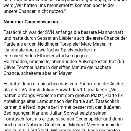
weh: „Wir hatten uns mehr erhofft, konnten aber leider
unsere Chancen nicht nutzen.“
Naberner Chancenwucher
Tatsächlich war der SVN anfangs die bessere Mannschaft
und hatte durch Sebastian Liebler auch die erste Chance der
Partie als er den Neidlinger Torspieler Marc Mayer, im
Halbfinale noch zweifacher Spielverderber im
entscheidenden Elfmeterschießen gegen
Holzmaden, umspielte, aber nur den Außenpfosten traf (6.).
Oliver Forstner hatte in der elften Minute die nächste
Chance, scheiterte aber an Mayer.
Es hatte dann ein bisschen was von Phönix aus der Asche,
als der TVN durch Julian Sorwat das 1:0 markierte. „Wir
hatten anfangs Probleme mit dem großen Platz“, klärte Ex-
Abteilungsleiter Lamour nach der Partie auf. Tatsächlich
kamen die Neidlinger aber immer besser mit den äußeren
Bedingungen klar und Julian Sorwat setzte seinen
Torrausch fort, als er zuerst seinen Gegenspieler und dann
auch noch Naberns Goalkeeper Michael Meyer umspielte
und zum 0:2 (44.) traf. Mit einem fein zu Ende gespielten