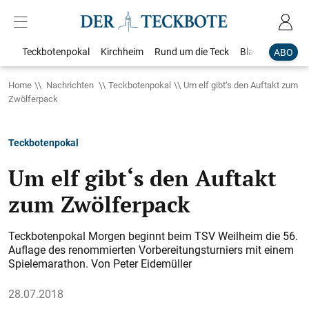
Teckbotenpokal
Kirchheim
Rund um die Teck
Blaulicht
Loka
ABO
Home
Nachrichten
Teckbotenpokal
Um elf gibt‘s den Auftakt zum
Zwölferpack
Teckbotenpokal
Um elf gibt‘s den Auftakt
zum Zwölferpack
Teckbotenpokal Morgen beginnt beim TSV Weilheim die 56.
Auflage des renommierten Vorbereitungsturniers mit einem
Spielemarathon. Von Peter Eidemüller
28.07.2018