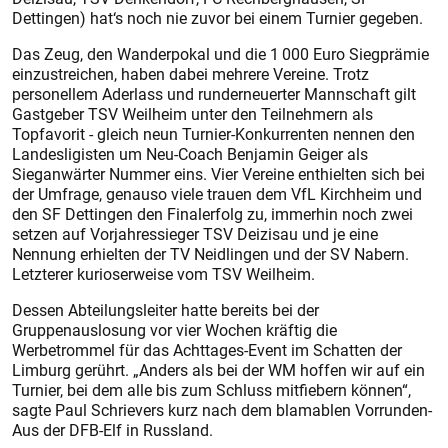
Dettingen) hat‘s noch nie zuvor bei einem Turnier gegeben.
Das Zeug, den Wanderpokal und die 1 000 Euro Siegprämie
einzustreichen, haben dabei mehrere Vereine. Trotz
personellem Aderlass und runderneuerter Mannschaft gilt
Gastgeber TSV Weilheim unter den Teilnehmern als
Topfavorit - gleich neun Turnier-Konkurrenten nennen den
Landesligisten um Neu-Coach Benjamin Geiger als
Sieganwärter Nummer eins. Vier Vereine enthielten sich bei
der Umfrage, genauso viele trauen dem VfL Kirchheim und
den SF Dettingen den Finalerfolg zu, immerhin noch zwei
setzen auf Vorjahressieger TSV Deizisau und je eine
Nennung erhielten der TV Neidlingen und der SV Nabern.
Letzterer kurioserweise vom TSV Weilheim.
Dessen Abteilungsleiter hatte bereits bei der
Gruppenauslosung vor vier Wochen kräftig die
Werbetrommel für das Achttages-Event im Schatten der
Limburg gerührt. „Anders als bei der WM hoffen wir auf ein
Turnier, bei dem alle bis zum Schluss mitfiebern können“,
sagte Paul Schrievers kurz nach dem blamablen Vorrunden-
Aus der DFB-Elf in Russland.