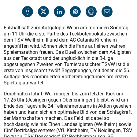
Fußball satt zum Aufgalopp: Wenn am morgigen Sonntag
um 11 Uhr die erste Partie des Teckbotenpokals zwischen
dem TSV Weilheim II und dem AC Catania Kirchheim
angepfiffen wird, können sich die Fans auf einen wahren
Spielemarathon freuen. Das Duell zwischen dem A-Ligisten
aus der Teckstadt und der unglücklich in die B-Liga
abgestiegenen Zweiten von Turnierausrichter TSVW ist die
erste von insgesamt zwölf Begegnungen, mit denen die 56.
Auflage des renommierten Vorbereitungsturnier am ersten
Spieltag aufwartet.
Durchhalten lohnt: Wer morgen bis zum letzten Kick um
17.25 Uhr (Jesingen gegen Oberlenningen) bleibt, wird am
Ende des Tages alle 24 Teilnehmerteams in Aktion gesehen
haben und kann sich ein optimales Bild von der Schlagkraft
der Mannschaften machen. Das Feld ist dabei so
hochklassig wie nie: Einen Landesligisten (Weilheim) sowie
fünf Bezirksligavertreter (VfL Kirchheim, TV Neidlingen, TSV
Deizisau, TSV Denkendorf, FC Rechberghausen, SF